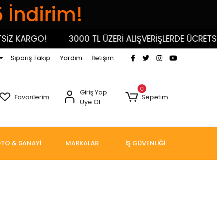
5 İndirim!
İZ KARGO!
3000 TL ÜZERİ ALIŞVERİŞLERDE ÜCRETSİZ
Sipariş Takip
Yardım
İletişim
0
Giriş Yap
Favorilerim
Sepetim
Üye Ol
TO & SANAYİ
MARKALAR
İŞ GÜVENLİĞİ