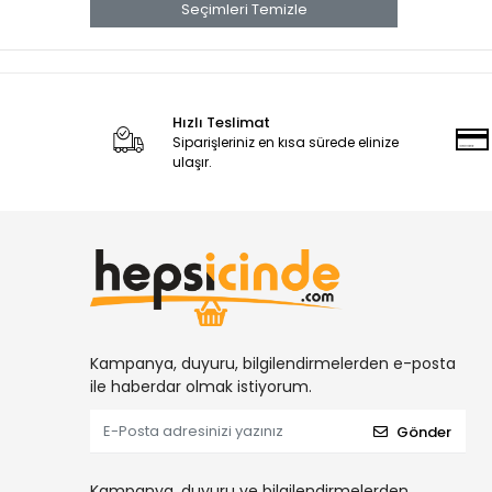
Seçimleri Temizle
El Aletleri
Pançlar ve Adaptörler
Manuel Su Test Pompaları
Dekupaj Bıçakları
Hızlı Teslimat
Siparişleriniz en kısa sürede elinize
Streçler
ulaşır.
Tel Fırçalar
Takım Dolap ve Takım Çantaları
Servis ve Taşıma Arabaları &
Masaları
Rulmanlar
Manometreler
Kampanya, duyuru, bilgilendirmelerden e-posta
Kapı Hidroliği
ile haberdar olmak istiyorum.
Vantuzlar
Genel Hırdavat
Gönder
Werka
Kampanya, duyuru ve bilgilendirmelerden