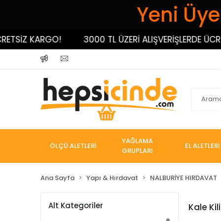
Yeni Üyel
ETSİZ KARGO!
3000 TL ÜZERİ ALIŞVERİŞLERDE ÜCRET
YAĞLAMA
ÖLÇÜ ALETLERİ
EL ALETLERİ
GRUPLARI
Ana Sayfa
Yapı & Hırdavat
NALBURİYE HIRDAVAT
Alt Kategoriler
Kale Kili