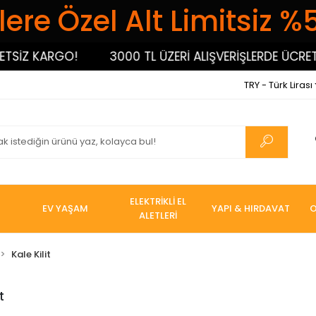
ere Özel Alt Limitsiz %
SİZ KARGO!
3000 TL ÜZERİ ALIŞVERİŞLERDE ÜCRETS
TRY - Türk Lirası
ELEKTRİKLİ EL
EV YAŞAM
YAPI & HIRDAVAT
O
ALETLERİ
Kale Kilit
t