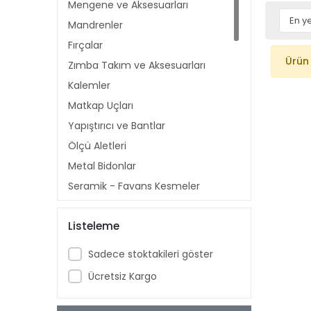
Mengene ve Aksesuarları
Mandrenler
Fırçalar
Ürün
Zımba Takım ve Aksesuarları
Kalemler
Matkap Uçları
Yapıştırıcı ve Bantlar
Ölçü Aletleri
Metal Bidonlar
Seramik - Fayans Kesmeler
Bakalit Lastik Takoz Grubu
Listeleme
Tesisat ve Fittings Malzemeleri
PPRC Makaslar
Sadece stoktakileri göster
Kanal Açma
Ücretsiz Kargo
Silikon Tabancaları
Boru Kıvırma Aparatları