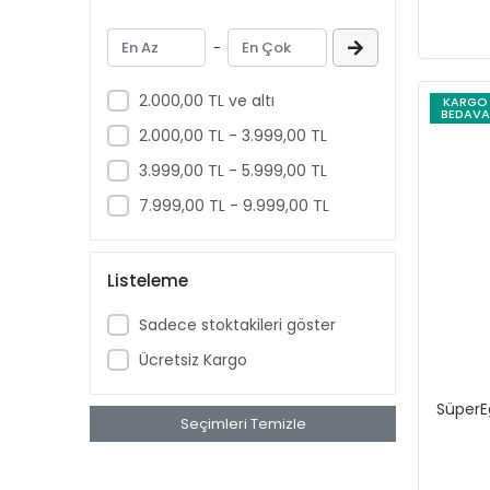
Lehim Malzemeleri
-
Boru Mengeneleri
Döşeme Tabancaları
2.000,00 TL ve altı
KARGO
BEDAVA
Boru Kesiciler
2.000,00 TL - 3.999,00 TL
Boru Paftaları
3.999,00 TL - 5.999,00 TL
Manuel Yiv Açmalar
7.999,00 TL - 9.999,00 TL
Kanal Temizlemeler
Kablo Sıyırmalar
İşkence ve Mengeneler
Listeleme
Kablo Kesiciler
Sadece stoktakileri göster
Testere Kolları
Ücretsiz Kargo
Testereler
Kontrol Kalemleri
SüperE
Seçimleri Temizle
Supportlar
Probeler