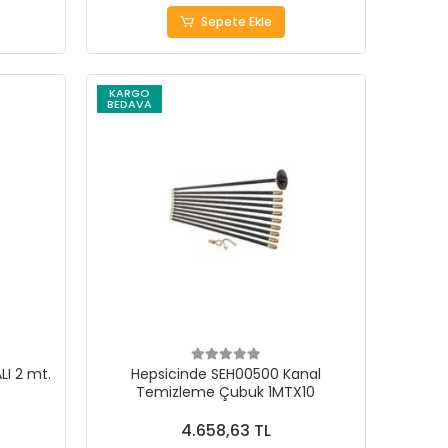
Sepete Ekle
KARGO
BEDAVA
LI 2 mt.
Hepsicinde SEH00500 Kanal
Temizleme Çubuk 1MTX10
4.658,63 TL