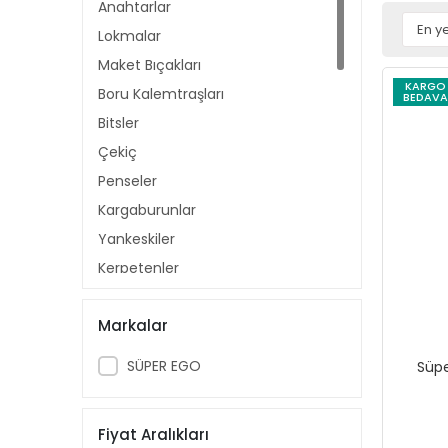
Anahtarlar
Lokmalar
Maket Bıçakları
KARGO
Boru Kalemtraşları
BEDAVA
Bitsler
Çekiç
Penseler
Kargaburunlar
Yankeskiler
Kerpetenler
Tornavida ve Aksesuarları
Markalar
Iskarpelalar
Manuel Testereler
SÜPER EGO
Süp
Murç Keskiler
Torklar
Fiyat Aralıkları
Çelik Harf ve Rakamlar