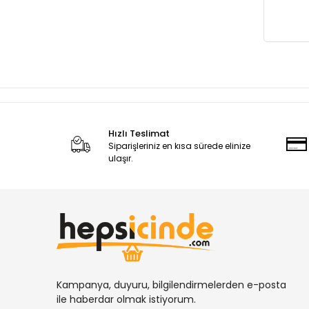
Balta
Keser
Testere Ağzı
Hızlı Teslimat
Siparişleriniz en kısa sürede elinize
ulaşır.
Kampanya, duyuru, bilgilendirmelerden e-posta
ile haberdar olmak istiyorum.