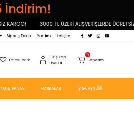
5 İndirim!
 KARGO!
3000 TL ÜZERİ ALIŞVERİŞLERDE ÜCRETSİZ K
Sipariş Takip
Yardım
İletişim
0
Giriş Yap
Favorilerim
Sepetim
Üye Ol
TO & SANAYİ
MARKALAR
İŞ GÜVENLİĞİ