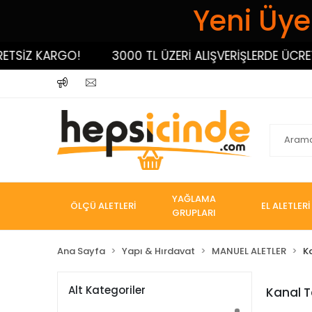
Yeni Üyel
SİZ KARGO!
3000 TL ÜZERİ ALIŞVERİŞLERDE ÜCRETS
YAĞLAMA
ÖLÇÜ ALETLERİ
EL ALETLERİ
GRUPLARI
Ana Sayfa
Yapı & Hırdavat
MANUEL ALETLER
K
Alt Kategoriler
Kanal 