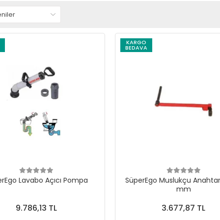
KARGO
BEDAVA
erEgo Lavabo Açıcı Pompa
SüperEgo Muslukçu Anahtar
mm
9.786,13 TL
3.677,87 TL