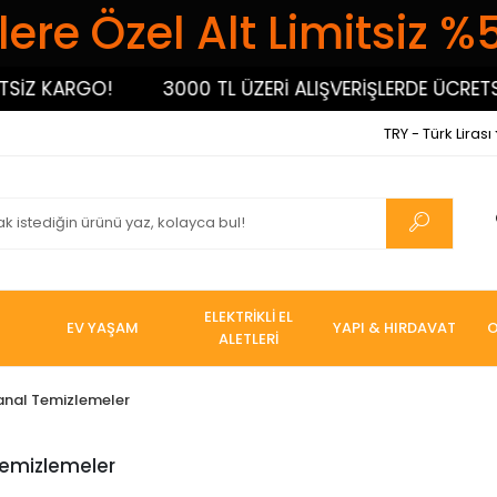
ere Özel Alt Limitsiz %
İZ KARGO!
3000 TL ÜZERİ ALIŞVERİŞLERDE ÜCRETSİZ
TRY - Türk Lirası
ELEKTRİKLİ EL
EV YAŞAM
YAPI & HIRDAVAT
O
ALETLERİ
anal Temizlemeler
Temizlemeler