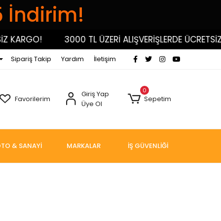
5 İndirim!
 KARGO!
3000 TL ÜZERİ ALIŞVERİŞLERDE ÜCRETSİZ K
Sipariş Takip
Yardım
İletişim
0
Giriş Yap
Favorilerim
Sepetim
Üye Ol
TO & SANAYİ
MARKALAR
İŞ GÜVENLİĞİ