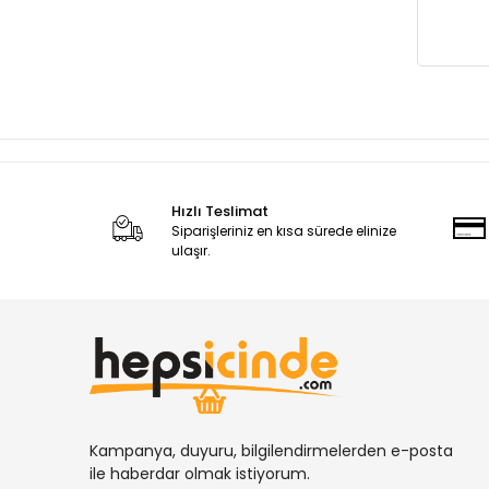
Sentiller
Spralli Mıknatıslar
Fren Ayar, Sökme, Takma
Araç Kokuları
Köpük Püskürtmeler
Oto Servis Ekipmanları
Hızlı Teslimat
Siparişleriniz en kısa sürede elinize
ulaşır.
Kampanya, duyuru, bilgilendirmelerden e-posta
ile haberdar olmak istiyorum.