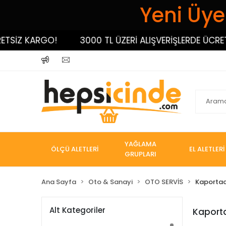
Yeni Üyel
SİZ KARGO!
3000 TL ÜZERİ ALIŞVERİŞLERDE ÜCRETSİ
YAĞLAMA
ÖLÇÜ ALETLERİ
EL ALETLERİ
GRUPLARI
Ana Sayfa
Oto & Sanayi
OTO SERVİS
Kaportacı
Alt Kategoriler
Kaporta