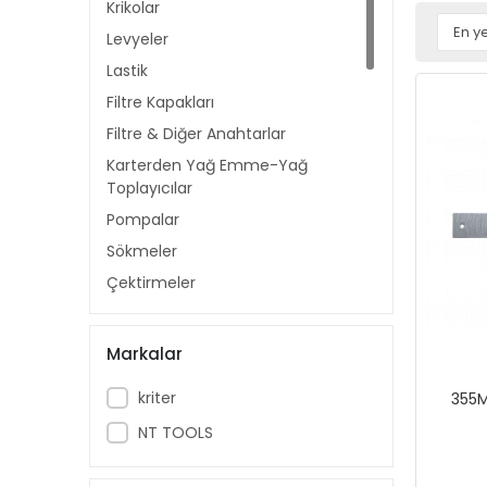
Krikolar
Levyeler
Lastik
Filtre Kapakları
Filtre & Diğer Anahtarlar
Karterden Yağ Emme-Yağ
Toplayıcılar
Pompalar
Sökmeler
Çektirmeler
Test Cihazları
Balans Çekiçler
Markalar
Örtüler
kriter
355M
Far Parlatma Setleri
NT TOOLS
Kaportacı Eğeleri
Yedek Hortumlar