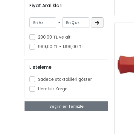
Tamirci Aydınlatmaları
Fiyat Aralıkları
Kaldıraçlar
Transfer Pompaları
-
Kurtağzı
200,00 TL ve altı
Motor Standları
999,00 TL - 1.199,00 TL
Akü Antifiriz Bomesi
Oto Servis Tabancaları
Yağdanlıklar
Listeleme
Hidrolik Boru Bükmeler
Sadece stoktakileri göster
Manyetik Ekipmanlar
Ücretsiz Kargo
Garaj Servis Ekipmanları
Bakım Onarım Setleri
Seçimleri Temizle
Aparatlar
Sekman
Yağlar