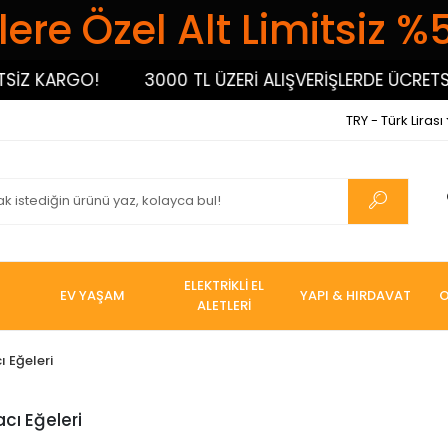
ere Özel Alt Limitsiz %
Z KARGO!
3000 TL ÜZERİ ALIŞVERİŞLERDE ÜCRETSİZ
TRY - Türk Lirası
ELEKTRİKLİ EL
EV YAŞAM
YAPI & HIRDAVAT
O
ALETLERİ
 Eğeleri
cı Eğeleri