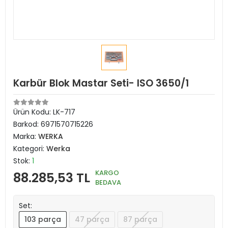
Karbür Blok Mastar Seti- ISO 3650/1
Ürün Kodu:
LK-717
Barkod:
6971570715226
Marka:
WERKA
Kategori:
Werka
Stok:
1
KARGO
88.285,53 TL
BEDAVA
Set:
103 parça
47 parça
87 parça