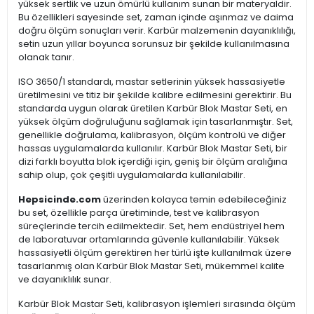
yüksek sertlik ve uzun ömürlü kullanım sunan bir materyaldir.
Bu özellikleri sayesinde set, zaman içinde aşınmaz ve daima
doğru ölçüm sonuçları verir. Karbür malzemenin dayanıklılığı,
setin uzun yıllar boyunca sorunsuz bir şekilde kullanılmasına
olanak tanır.
ISO 3650/1 standardı, mastar setlerinin yüksek hassasiyetle
üretilmesini ve titiz bir şekilde kalibre edilmesini gerektirir. Bu
standarda uygun olarak üretilen Karbür Blok Mastar Seti, en
yüksek ölçüm doğruluğunu sağlamak için tasarlanmıştır. Set,
genellikle doğrulama, kalibrasyon, ölçüm kontrolü ve diğer
hassas uygulamalarda kullanılır. Karbür Blok Mastar Seti, bir
dizi farklı boyutta blok içerdiği için, geniş bir ölçüm aralığına
sahip olup, çok çeşitli uygulamalarda kullanılabilir.
Hepsicinde.com
üzerinden kolayca temin edebileceğiniz
bu set, özellikle parça üretiminde, test ve kalibrasyon
süreçlerinde tercih edilmektedir. Set, hem endüstriyel hem
de laboratuvar ortamlarında güvenle kullanılabilir. Yüksek
hassasiyetli ölçüm gerektiren her türlü işte kullanılmak üzere
tasarlanmış olan Karbür Blok Mastar Seti, mükemmel kalite
ve dayanıklılık sunar.
Karbür Blok Mastar Seti, kalibrasyon işlemleri sırasında ölçüm