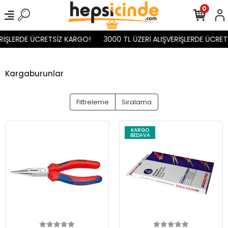
0
İŞLERDE ÜCRETSİZ KARGO!
3000 TL ÜZERİ ALIŞVERİŞLERDE ÜCRETS
Kargaburunlar
Filtreleme
Sıralama
KARGO
BEDAVA