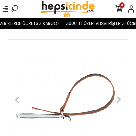
0
VERİŞLERDE ÜCRETSİZ KARGO!
3000 TL ÜZERİ ALIŞVERİŞLERDE ÜCR