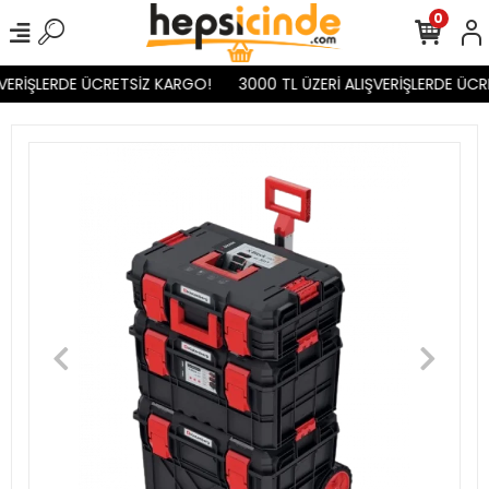
0
VERİŞLERDE ÜCRETSİZ KARGO!
3000 TL ÜZERİ ALIŞVERİŞLERDE ÜCR