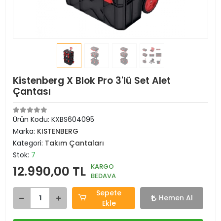
Kistenberg X Blok Pro 3'lü Set Alet
Çantası
Ürün Kodu:
KXBS604095
Marka:
KISTENBERG
Kategori:
Takım Çantaları
Stok:
7
KARGO
12.990,00 TL
BEDAVA
Sepete
Hemen Al
Ekle