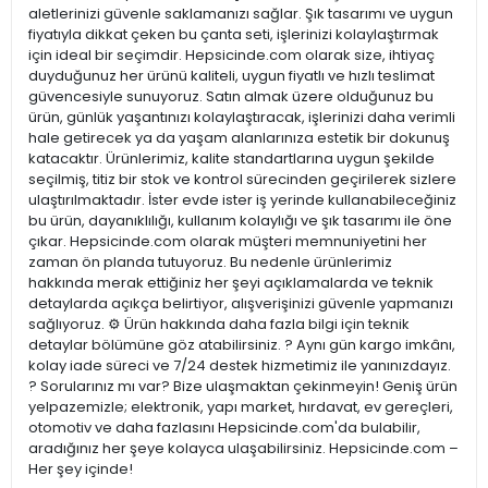
aletlerinizi güvenle saklamanızı sağlar. Şık tasarımı ve uygun
fiyatıyla dikkat çeken bu çanta seti, işlerinizi kolaylaştırmak
için ideal bir seçimdir. Hepsicinde.com olarak size, ihtiyaç
duyduğunuz her ürünü kaliteli, uygun fiyatlı ve hızlı teslimat
güvencesiyle sunuyoruz. Satın almak üzere olduğunuz bu
ürün, günlük yaşantınızı kolaylaştıracak, işlerinizi daha verimli
hale getirecek ya da yaşam alanlarınıza estetik bir dokunuş
katacaktır. Ürünlerimiz, kalite standartlarına uygun şekilde
seçilmiş, titiz bir stok ve kontrol sürecinden geçirilerek sizlere
ulaştırılmaktadır. İster evde ister iş yerinde kullanabileceğiniz
bu ürün, dayanıklılığı, kullanım kolaylığı ve şık tasarımı ile öne
çıkar. Hepsicinde.com olarak müşteri memnuniyetini her
zaman ön planda tutuyoruz. Bu nedenle ürünlerimiz
hakkında merak ettiğiniz her şeyi açıklamalarda ve teknik
detaylarda açıkça belirtiyor, alışverişinizi güvenle yapmanızı
sağlıyoruz. ⚙️ Ürün hakkında daha fazla bilgi için teknik
detaylar bölümüne göz atabilirsiniz. ? Aynı gün kargo imkânı,
kolay iade süreci ve 7/24 destek hizmetimiz ile yanınızdayız.
? Sorularınız mı var? Bize ulaşmaktan çekinmeyin! Geniş ürün
yelpazemizle; elektronik, yapı market, hırdavat, ev gereçleri,
otomotiv ve daha fazlasını Hepsicinde.com'da bulabilir,
aradığınız her şeye kolayca ulaşabilirsiniz. Hepsicinde.com –
Her şey içinde!