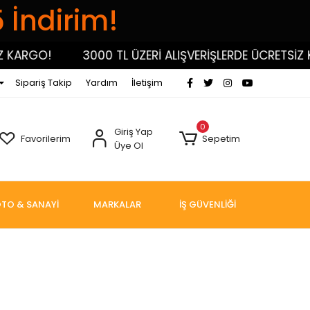
5 İndirim!
ARGO!
3000 TL ÜZERİ ALIŞVERİŞLERDE ÜCRETSİZ KAR
Sipariş Takip
Yardım
İletişim
0
Giriş Yap
Favorilerim
Sepetim
Üye Ol
TO & SANAYİ
MARKALAR
İŞ GÜVENLİĞİ