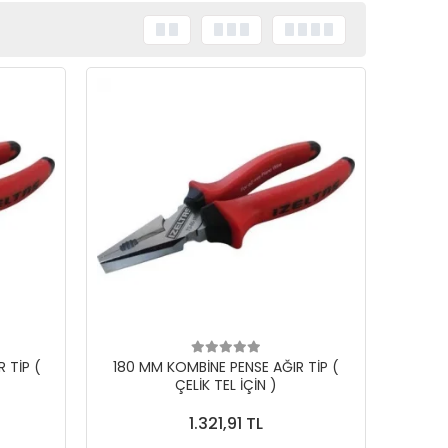
 TİP (
180 MM KOMBİNE PENSE AĞIR TİP (
ÇELİK TEL İÇİN )
1.321,91 TL