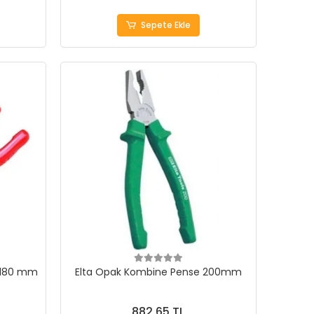
Sepete Ekle
 180 mm
Elta Opak Kombine Pense 200mm
882,65 TL