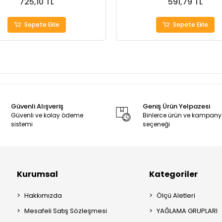
725,10 TL
591,79 TL
Sepete Ekle
Sepete Ekle
Güvenli Alışveriş
Geniş Ürün Yelpazesi
Güvenli ve kolay ödeme
Binlerce ürün ve kampan
sistemi
seçeneği
Kurumsal
Kategoriler
Hakkımızda
Ölçü Aletleri
Mesafeli Satış Sözleşmesi
YAĞLAMA GRUPLARI