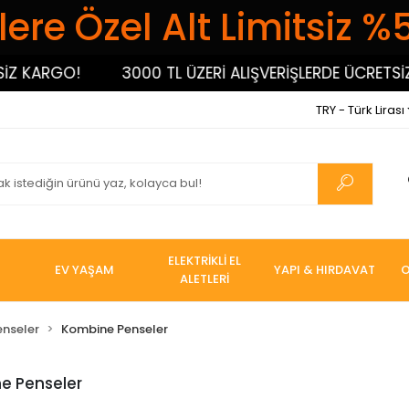
ere Özel Alt Limitsiz %
KARGO!
3000 TL ÜZERİ ALIŞVERİŞLERDE ÜCRETSİZ K
TRY - Türk Lirası
ELEKTRİKLİ EL
EV YAŞAM
YAPI & HIRDAVAT
O
ALETLERİ
enseler
Kombine Penseler
e Penseler