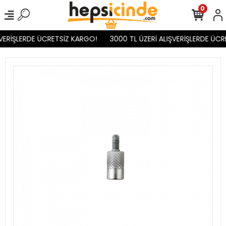
0
VERİŞLERDE ÜCRETSİZ KARGO!
3000 TL ÜZERİ ALIŞVERİŞLERDE ÜCR