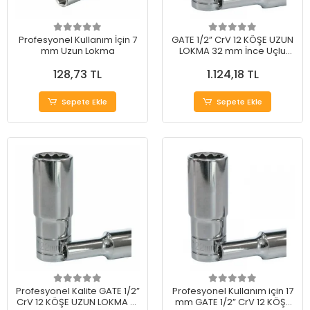
Profesyonel Kullanım İçin 7
GATE 1/2” CrV 12 KÖŞE UZUN
mm Uzun Lokma
LOKMA 32 mm İnce Uçlu
Tornavida
128,73 TL
1.124,18 TL
Sepete Ekle
Sepete Ekle
Profesyonel Kalite GATE 1/2”
Profesyonel Kullanım için 17
CrV 12 KÖŞE UZUN LOKMA 21
mm GATE 1/2” CrV 12 KÖŞE