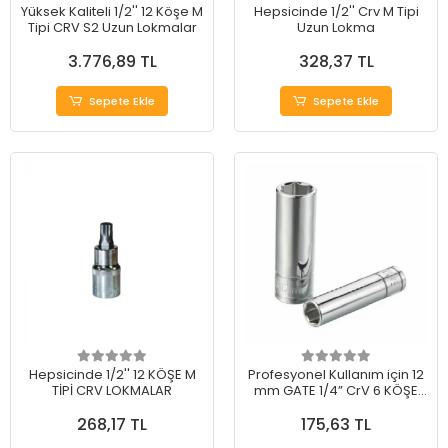
Yüksek Kaliteli 1/2'' 12 Köşe M
Hepsicinde 1/2'' Crv M Tipi
Tipi CRV S2 Uzun Lokmalar
Uzun Lokma
3.776,89 TL
328,37 TL
Sepete Ekle
Sepete Ekle
Hepsicinde 1/2'' 12 KÖŞE M
Profesyonel Kullanım için 12
TİPİ CRV LOKMALAR
mm GATE 1/4” CrV 6 KÖŞE
UZUN LOKMA
268,17 TL
175,63 TL