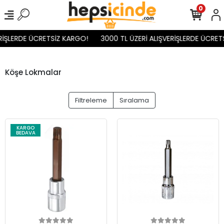
0
İŞLERDE ÜCRETSİZ KARGO!
3000 TL ÜZERİ ALIŞVERİŞLERDE ÜCRETS
Köşe Lokmalar
Filtreleme
Sıralama
KARGO
BEDAVA