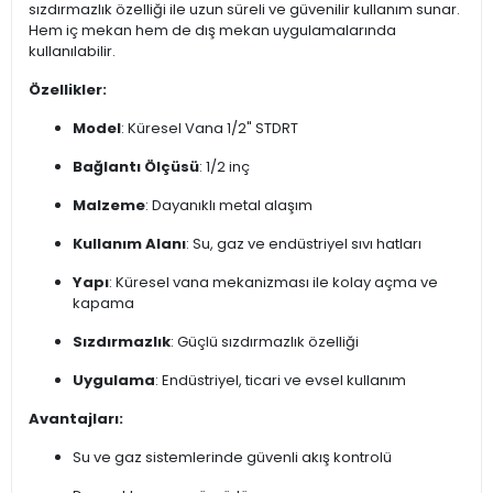
sızdırmazlık özelliği ile uzun süreli ve güvenilir kullanım sunar.
Hem iç mekan hem de dış mekan uygulamalarında
kullanılabilir.
Özellikler:
Model
: Küresel Vana 1/2" STDRT
Bağlantı Ölçüsü
: 1/2 inç
Malzeme
: Dayanıklı metal alaşım
Kullanım Alanı
: Su, gaz ve endüstriyel sıvı hatları
Yapı
: Küresel vana mekanizması ile kolay açma ve
kapama
Sızdırmazlık
: Güçlü sızdırmazlık özelliği
Uygulama
: Endüstriyel, ticari ve evsel kullanım
Avantajları:
Su ve gaz sistemlerinde güvenli akış kontrolü