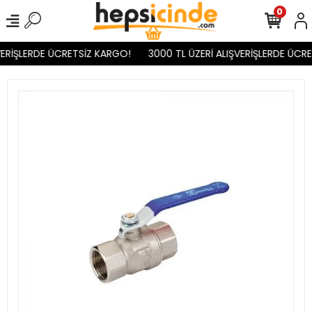
0
VERİŞLERDE ÜCRETSİZ KARGO!
3000 TL ÜZERİ ALIŞVERİŞLERDE ÜCRE