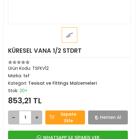
KÜRESEL VANA 1/2 STDRT
Ürün Kodu:
TSFKV12
Marka:
tsf
Kategori:
Tesisat ve Fittings Malzemeleri
Stok:
20+
853,21 TL
Sepete
Hemen Al
Ekle
WHATSAPP İLE SİPARİŞ VER