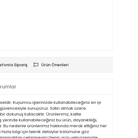
efonla Sipariş
Ürün Önerileri
rumlar
eldir. Kuyumcu işlerinizde kullanabileceğiniz en iyi
mat güvencesiyle sunuyoruz. Satın almak üzere
bir dokunuş katacaktır. Ürünlerimiz, kalite
iş yerinde kullanabileceğiniz bu ürün, dayanıklılığı,
z. Bu nedenle ürünlerimiz hakkında merak ettiğiniz her
 fazla bilgi için teknik detaylar bölümüne göz
ize ulaşmaktan çekinmeyin! Geniş ürün yelpazemizle;