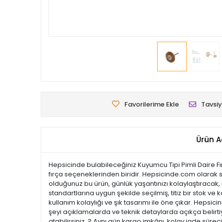
Favorilerime Ekle
Tavsiy
Ürün A
Hepsicinde bulabileceğiniz Kuyumcu Tipi Pimli Daire Fır
fırça seçeneklerinden biridir. Hepsicinde.com olarak si
olduğunuz bu ürün, günlük yaşantınızı kolaylaştıracak, i
standartlarına uygun şekilde seçilmiş, titiz bir stok ve k
kullanım kolaylığı ve şık tasarımı ile öne çıkar. Hep
şeyi açıklamalarda ve teknik detaylarda açıkça belirtiy
atabilirsiniz. ? Aynı gün kargo imkânı, kolay iade süre