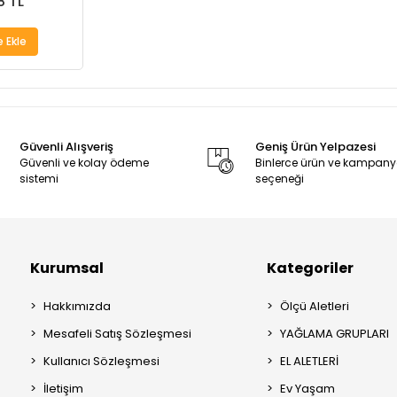
8 TL
 Ekle
Güvenli Alışveriş
Geniş Ürün Yelpazesi
Güvenli ve kolay ödeme
Binlerce ürün ve kampan
sistemi
seçeneği
Kurumsal
Kategoriler
Hakkımızda
Ölçü Aletleri
Mesafeli Satış Sözleşmesi
YAĞLAMA GRUPLARI
Kullanıcı Sözleşmesi
EL ALETLERİ
İletişim
Ev Yaşam