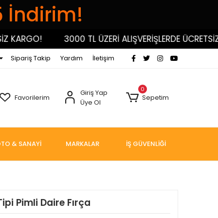
5 İndirim!
KARGO!
3000 TL ÜZERİ ALIŞVERİŞLERDE ÜCRETSİZ KA
Sipariş Takip
Yardım
İletişim
0
Giriş Yap
Favorilerim
Sepetim
Üye Ol
TO & SANAYİ
MARKALAR
İŞ GÜVENLİĞİ
pi Pimli Daire Fırça