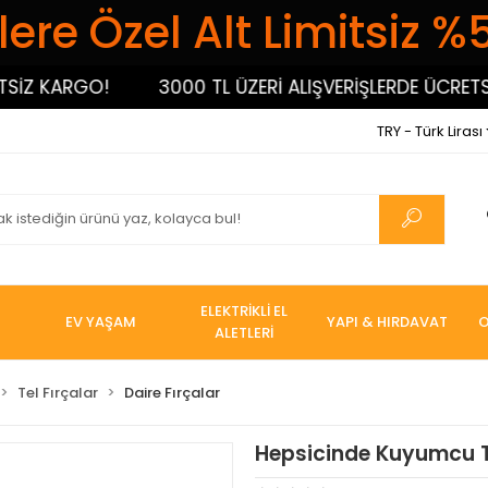
ere Özel Alt Limitsiz %
 KARGO!
3000 TL ÜZERİ ALIŞVERİŞLERDE ÜCRETSİZ 
TRY - Türk Lirası
ELEKTRİKLİ EL
EV YAŞAM
YAPI & HIRDAVAT
O
ALETLERİ
Tel Fırçalar
Daire Fırçalar
Hepsicinde Kuyumcu Ti