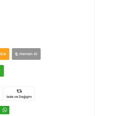
Ekle
Hemen Al
R
İade ve Değişim