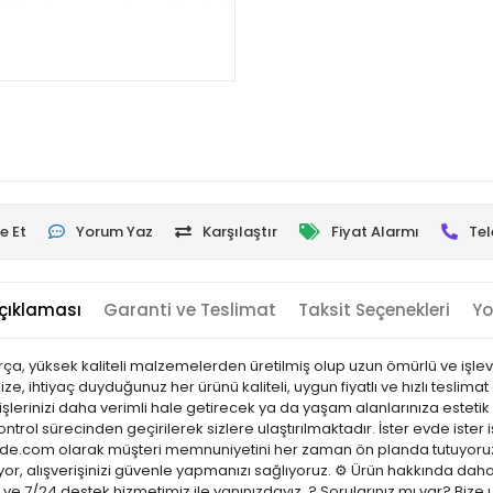
e Et
Yorum Yaz
Karşılaştır
Fiyat Alarmı
Tel
çıklaması
Garanti ve Teslimat
Taksit Seçenekleri
Yo
ça, yüksek kaliteli malzemelerden üretilmiş olup uzun ömürlü ve işlevs
ze, ihtiyaç duyduğunuz her ürünü kaliteli, uygun fiyatlı ve hızlı tesli
şlerinizi daha verimli hale getirecek ya da yaşam alanlarınıza estetik 
ontrol sürecinden geçirilerek sizlere ulaştırılmaktadır. İster evde ister 
sicinde.com olarak müşteri memnuniyetini her zaman ön planda tutuyoru
or, alışverişinizi güvenle yapmanızı sağlıyoruz. ⚙️ Ürün hakkında daha
ci ve 7/24 destek hizmetimiz ile yanınızdayız. ? Sorularınız mı var? B