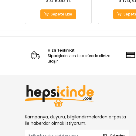
3.418,65 TL
3.175,4
Sepete Ekle
Sepete
Hızlı Teslimat
Siparişleriniz en kısa sürede elinize
ulaşır.
Kampanya, duyuru, bilgilendirmelerden e-posta
ile haberdar olmak istiyorum.
Gönder