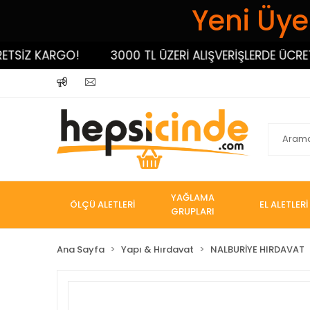
Yeni Üyel
İZ KARGO!
3000 TL ÜZERİ ALIŞVERİŞLERDE ÜCRETSİZ
YAĞLAMA
ÖLÇÜ ALETLERİ
EL ALETLERİ
GRUPLARI
Ana Sayfa
Yapı & Hırdavat
NALBURİYE HIRDAVAT