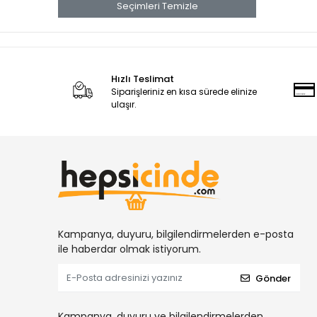
Seçimleri Temizle
SAF PTFE SALMASTRALAR
SN63/PB37 LEHİMLER
TL72 ANAEROBİKLER
GM ANAEROBİKLER
Hızlı Teslimat
Siparişleriniz en kısa sürede elinize
SN60/PB40 LEHİMLER
ulaşır.
CAM KUMAŞ ELYAFLAR
TL43 ANAEROBİKLER
PR ENDÜSTRİYEL YAPIŞTIRICILAR
RT ANAEROBİKLER
MARKALAMA BOYALARI
DYKEM KALEMLER
Kampanya, duyuru, bilgilendirmelerden e-posta
LEHİM PASTALARI
ile haberdar olmak istiyorum.
EMS KİMYASAL DÜBELLER
Gönder
ENDÜSTRİYEL YAPIŞTIRICILAR
HIZLI YAPIŞTIRICILAR
Kampanya, duyuru ve bilgilendirmelerden