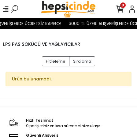
0
IŞVERİŞLERDE ÜCRETSİZ KARGO!
3000 TL ÜZERİ ALIŞVERİŞLERDE ÜC
LPS PAS SÖKÜCÜ VE YAĞLAYICILAR
Filtreleme
Sıralama
Ürün bulunamadı.
Hızlı Teslimat
Siparişleriniz en kısa sürede elinize ulaşır.
Güvenli Alışveriş