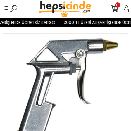
0
VERİŞLERDE ÜCRETSİZ KARGO!
3000 TL ÜZERİ ALIŞVERİŞLERDE ÜCR