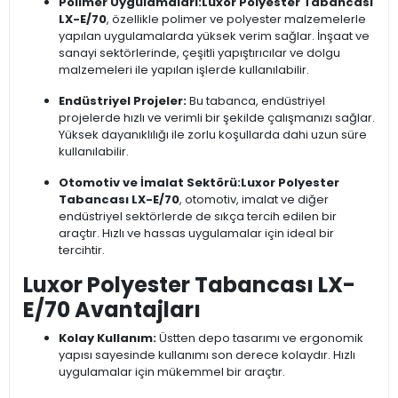
Polimer Uygulamaları:
Luxor Polyester Tabancası
LX-E/70
, özellikle polimer ve polyester malzemelerle
yapılan uygulamalarda yüksek verim sağlar. İnşaat ve
sanayi sektörlerinde, çeşitli yapıştırıcılar ve dolgu
malzemeleri ile yapılan işlerde kullanılabilir.
Endüstriyel Projeler:
Bu tabanca, endüstriyel
projelerde hızlı ve verimli bir şekilde çalışmanızı sağlar.
Yüksek dayanıklılığı ile zorlu koşullarda dahi uzun süre
kullanılabilir.
Otomotiv ve İmalat Sektörü:
Luxor Polyester
Tabancası LX-E/70
, otomotiv, imalat ve diğer
endüstriyel sektörlerde de sıkça tercih edilen bir
araçtır. Hızlı ve hassas uygulamalar için ideal bir
tercihtir.
Luxor Polyester Tabancası LX-
E/70 Avantajları
Kolay Kullanım:
Üstten depo tasarımı ve ergonomik
yapısı sayesinde kullanımı son derece kolaydır. Hızlı
uygulamalar için mükemmel bir araçtır.