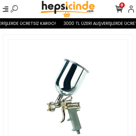
0
ERİŞLERDE ÜCRETSİZ KARGO!
3000 TL ÜZERİ ALIŞVERİŞLERDE ÜCRET