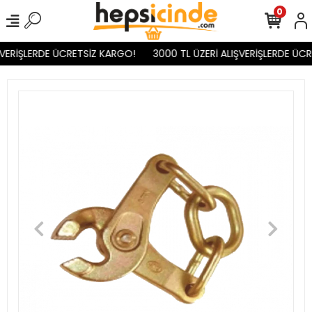
0
VERİŞLERDE ÜCRETSİZ KARGO!
3000 TL ÜZERİ ALIŞVERİŞLERDE ÜCR