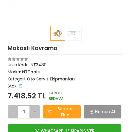
Makaslı Kavrama
Ürün Kodu:
NT3480
Marka:
NTTools
Kategori:
Oto Servis Ekipmanları
Stok:
19
KARGO
7.418,52 TL
BEDAVA
Sepete
Hemen Al
Ekle
WHATSAPP İLE SİPARİŞ VER