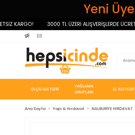
Yeni Üyel
İZ KARGO!
3000 TL ÜZERİ ALIŞVERİŞLERDE ÜCRETSİZ
YAĞLAMA
ÖLÇÜ ALETLERİ
EL ALETLERİ
GRUPLARI
Ana Sayfa
Yapı & Hırdavat
NALBURİYE HIRDAVAT