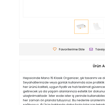
Favorilerime Ekle
Tavsiy
Ürün A
Hepsicinde Mano 15 Klasik Organizer, şık tasarımı ve da
Seyahatlerinizde veya günlük kullanımda size pratikli
her ürünü kaliteli, uygun fiyatlı ve hızlı teslimat güve
getirecek ya da yaşam alanlarınıza estetik bir dokunuş k
ulaştırılmaktadır. İster evde ister iş yerinde kullanabi
her zaman ön planda tutuyoruz. Bu nedenle ürünlerimiz 
sağlıyoruz. ⚙️ Ürün hakkında daha fazla bilgi için tekn