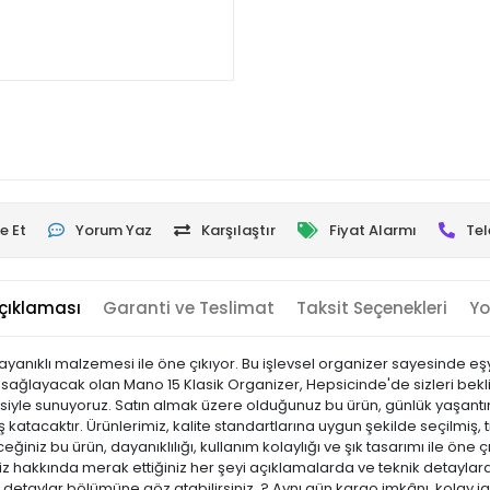
e Et
Yorum Yaz
Karşılaştır
Fiyat Alarmı
Tel
çıklaması
Garanti ve Teslimat
Taksit Seçenekleri
Yo
yanıklı malzemesi ile öne çıkıyor. Bu işlevsel organizer sayesinde eşyal
k sağlayacak olan Mano 15 Klasik Organizer, Hepsicinde'de sizleri bek
ncesiyle sunuyoruz. Satın almak üzere olduğunuz bu ürün, günlük yaşantını
atacaktır. Ürünlerimiz, kalite standartlarına uygun şekilde seçilmiş, ti
leceğiniz bu ürün, dayanıklılığı, kullanım kolaylığı ve şık tasarımı ile 
hakkında merak ettiğiniz her şeyi açıklamalarda ve teknik detaylarda 
ik detaylar bölümüne göz atabilirsiniz. ? Aynı gün kargo imkânı, kolay i