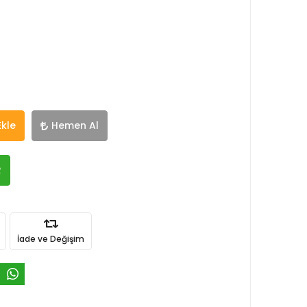
Ekle
Hemen Al
R
İade ve Değişim