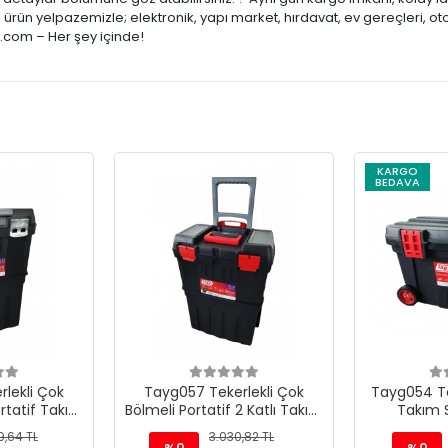
ürün yelpazemizle; elektronik, yapı market, hırdavat, ev gereçleri, ot
e.com – Her şey içinde!
KARGO
BEDAVA
lekli Çok
Tayg057 Tekerlekli Çok
Tayg054 Tek
ortatif Takım
Bölmeli Portatif 2 Katlı Takım
Takım S
18.5"
Çantası 18.5"
9,64 TL
3.030,82 TL