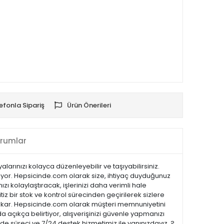
efonla Sipariş
Ürün Önerileri
rumlar
arınızı kolayca düzenleyebilir ve taşıyabilirsiniz.
liyor. Hepsicinde.com olarak size, ihtiyaç duyduğunuz
zı kolaylaştıracak, işlerinizi daha verimli hale
tiz bir stok ve kontrol sürecinden geçirilerek sizlere
öne çıkar. Hepsicinde.com olarak müşteri memnuniyetini
açıkça belirtiyor, alışverişinizi güvenle yapmanızı
ade süreci ve 7/24 destek hizmetimiz ile yanınızdayız. ?