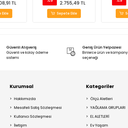
%9
%9
08,91 TL
2.755,49 TL
 Ekle
Sepete Ekle
S
Güvenli Alışveriş
Geniş Ürün Yelpazesi
Güvenli ve kolay ödeme
Binlerce ürün ve kampan
sistemi
seçeneği
Kurumsal
Kategoriler
Hakkımızda
Ölçü Aletleri
Mesafeli Satış Sözleşmesi
YAĞLAMA GRUPLARI
Kullanıcı Sözleşmesi
EL ALETLERİ
İletişim
Ev Yaşam