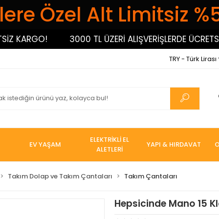
ere Özel Alt Limitsiz %
 KARGO!
3000 TL ÜZERİ ALIŞVERİŞLERDE ÜCRETSİZ 
TRY - Türk Lirası
ELEKTRİKLİ EL
EV YAŞAM
YAPI & HIRDAVAT
O
ALETLERİ
Takım Dolap ve Takım Çantaları
Takım Çantaları
Hepsicinde Mano 15 Kl