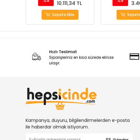
%9
%9
10.111,34 TL
3.4
Sepete Ekle
Sepete
Hızlı Teslimat
Siparişleriniz en kısa sürede elinize
ulaşır.
Kampanya, duyuru, bilgilendirmelerden e-posta
ile haberdar olmak istiyorum.
Gönder