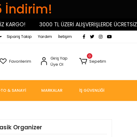
5 İndirim!
KARGO!
3000 TL ÜZERİ ALIŞVERİŞLERDE ÜCRETSİZ KA
Sipariş Takip
Yardım
İletişim
0
Giriş Yap
Favorilerim
Sepetim
Üye Ol
TO & SANAYİ
MARKALAR
İŞ GÜVENLİĞİ
asik Organizer