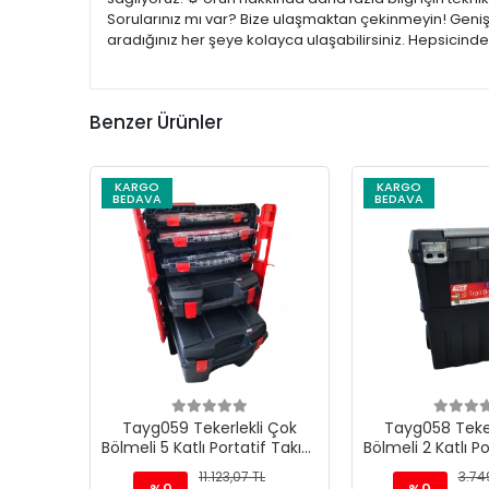
Sorularınız mı var? Bize ulaşmaktan çekinmeyin! Geniş 
aradığınız her şeye kolayca ulaşabilirsiniz. Hepsicind
Benzer Ürünler
KARGO
KARGO
BEDAVA
BEDAVA
Tayg059 Tekerlekli Çok
Tayg058 Teker
Bölmeli 5 Katlı Portatif Takım
Bölmeli 2 Katlı P
Çantası 20"
Çantası 
11.123,07 TL
3.74