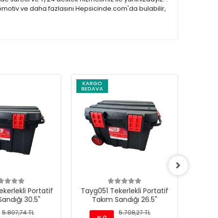
omotiv ve daha fazlasını Hepsicinde.com'da bulabilir,
KARGO
BEDAVA
erlekli Portatif
Tayg051 Tekerlekli Portatif
T
andığı 30.5"
Takım Sandığı 26.5"
Alümi
5.807,74 TL
5.708,27 TL