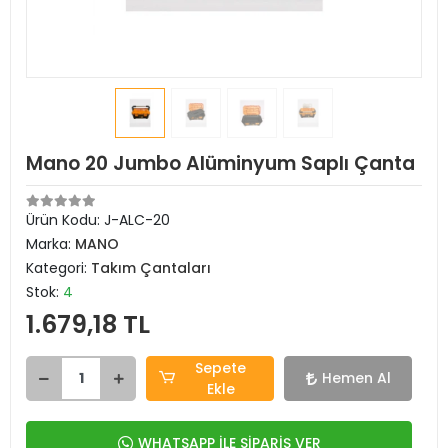
Mano 20 Jumbo Alüminyum Saplı Çanta
Ürün Kodu:
J-ALC-20
Marka:
MANO
Kategori:
Takım Çantaları
Stok:
4
1.679,18 TL
Sepete
Hemen Al
Ekle
WHATSAPP İLE SİPARİŞ VER