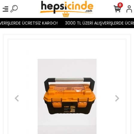
0
VERİŞLERDE ÜCRETSİZ KARGO!
3000 TL ÜZERİ ALIŞVERİŞLERDE ÜCR