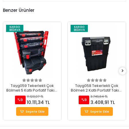
Benzer Ürünler
KARGO
KARGO
BEDAVA
BEDAVA
Tayg059 Tekerlekli Çok
Tayg058 Tekerlekli Çok
Bölmeli 5 Katlı Portatif Takım
Bölmeli 2 Katlı Portatif Takım
Çantası 20"
Çantası 18.5"
11.123,07 TL
3.749,64 TL
%9
%9
10.111,34 TL
3.408,91 TL
Sepete Ekle
Sepete Ekle