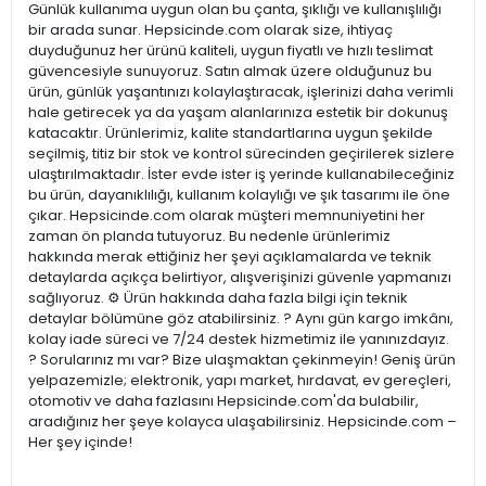
Günlük kullanıma uygun olan bu çanta, şıklığı ve kullanışlılığı
bir arada sunar. Hepsicinde.com olarak size, ihtiyaç
duyduğunuz her ürünü kaliteli, uygun fiyatlı ve hızlı teslimat
güvencesiyle sunuyoruz. Satın almak üzere olduğunuz bu
ürün, günlük yaşantınızı kolaylaştıracak, işlerinizi daha verimli
hale getirecek ya da yaşam alanlarınıza estetik bir dokunuş
katacaktır. Ürünlerimiz, kalite standartlarına uygun şekilde
seçilmiş, titiz bir stok ve kontrol sürecinden geçirilerek sizlere
ulaştırılmaktadır. İster evde ister iş yerinde kullanabileceğiniz
bu ürün, dayanıklılığı, kullanım kolaylığı ve şık tasarımı ile öne
çıkar. Hepsicinde.com olarak müşteri memnuniyetini her
zaman ön planda tutuyoruz. Bu nedenle ürünlerimiz
hakkında merak ettiğiniz her şeyi açıklamalarda ve teknik
detaylarda açıkça belirtiyor, alışverişinizi güvenle yapmanızı
sağlıyoruz. ⚙️ Ürün hakkında daha fazla bilgi için teknik
detaylar bölümüne göz atabilirsiniz. ? Aynı gün kargo imkânı,
kolay iade süreci ve 7/24 destek hizmetimiz ile yanınızdayız.
? Sorularınız mı var? Bize ulaşmaktan çekinmeyin! Geniş ürün
yelpazemizle; elektronik, yapı market, hırdavat, ev gereçleri,
otomotiv ve daha fazlasını Hepsicinde.com'da bulabilir,
aradığınız her şeye kolayca ulaşabilirsiniz. Hepsicinde.com –
Her şey içinde!