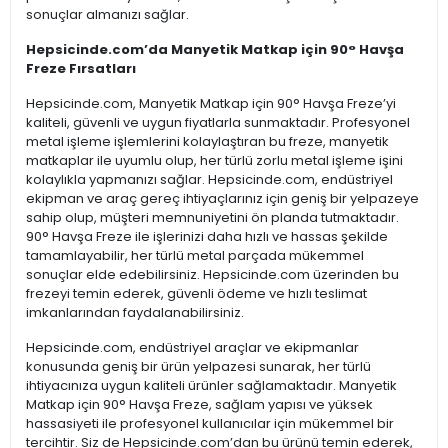
sonuçlar almanızı sağlar.
Hepsicinde.com’da Manyetik Matkap için 90° Havşa
Freze Fırsatları
Hepsicinde.com, Manyetik Matkap için 90° Havşa Freze’yi
kaliteli, güvenli ve uygun fiyatlarla sunmaktadır. Profesyonel
metal işleme işlemlerini kolaylaştıran bu freze, manyetik
matkaplar ile uyumlu olup, her türlü zorlu metal işleme işini
kolaylıkla yapmanızı sağlar. Hepsicinde.com, endüstriyel
ekipman ve araç gereç ihtiyaçlarınız için geniş bir yelpazeye
sahip olup, müşteri memnuniyetini ön planda tutmaktadır.
90° Havşa Freze ile işlerinizi daha hızlı ve hassas şekilde
tamamlayabilir, her türlü metal parçada mükemmel
sonuçlar elde edebilirsiniz. Hepsicinde.com üzerinden bu
frezeyi temin ederek, güvenli ödeme ve hızlı teslimat
imkanlarından faydalanabilirsiniz.
Hepsicinde.com, endüstriyel araçlar ve ekipmanlar
konusunda geniş bir ürün yelpazesi sunarak, her türlü
ihtiyacınıza uygun kaliteli ürünler sağlamaktadır. Manyetik
Matkap için 90° Havşa Freze, sağlam yapısı ve yüksek
hassasiyeti ile profesyonel kullanıcılar için mükemmel bir
tercihtir. Siz de Hepsicinde.com’dan bu ürünü temin ederek,