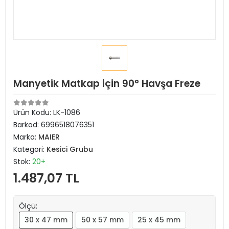
Manyetik Matkap için 90° Havşa Freze
Ürün Kodu:
LK-1086
Barkod:
6996518076351
Marka:
MAIER
Kategori:
Kesici Grubu
Stok:
20+
1.487,07 TL
Ölçü:
30 x 47 mm
50 x 57 mm
25 x 45 mm