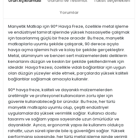
Ürün Açıklaması
Garanti ve Teslimat
Taksit Seçenekleri
Yorumlar
Manyetik Matkap için 90° Havşa Freze, özellikle metal işleme
ve endüstriyel tamirat işlerinde yüksek hassasiyetle çalışmak
için tasarlanmış güçlü bir freze aracıdır. Bu freze, manyetik
matkaplarla uyumlu şekilde çalışarak, 90 derece açıyla
havşa açma işlemini hızlı ve kolay bir şekilde gerçekleştirir.
Metal, alüminyum ve benzeri sert malzemelerdeki deliklerin
kenarlarını düzgün ve keskin bir şekilde şekillendirmek için
idealdir. Havşa frezesi, özellikle vidalı bağlantılar için uygun
olan düzgün yüzeyler elde etmek, parçalarda yüksek kaliteli
bağlantılar sağlamak amacıyla kullanılır.
90° havşa freze, kaliteli ve dayanıklı malzemelerden
üretilmiştir ve profesyonel kullanıcıların zorlu işler için
güvenle kullanabileceği bir üründür. Bu freze, her türlü
manyetik matkapla uyumlu olup, çeşitli endüstriyel
uygulamalarda yüksek verimlilik sağlar. Kullanıcı dostu
tasarımı ve sağlam yapısı sayesinde uzun ömürlüdür ve
dayanıklıdır. Ayrıca, ergonomik yapısı ile kullanımı oldukça
rahattır, uzun süreli işlerde bile iş güvenliğini sağlar. Yüksek
performansı sayesinde, her türlü metal işleme işinde verimli