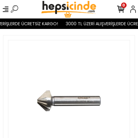
0
ERİŞLERDE ÜCRETSİZ KARGO!
3000 TL ÜZERİ ALIŞVERİŞLERDE ÜCRE