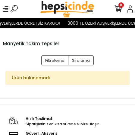
0
IŞVERİŞLERDE ÜCRETSİZ KARGO!
3000 TL ÜZERİ ALIŞVERİŞLERDE ÜC
Manyetik Takım Tepsileri
Filtreleme
Sıralama
Ürün bulunamadı.
Hızlı Teslimat
Siparişleriniz en kısa sürede elinize ulaşır.
Güvenli Alışveriş