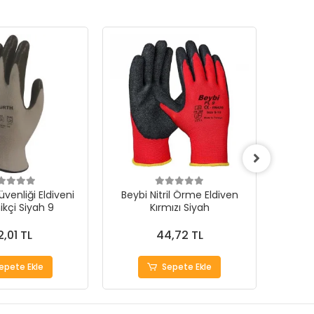
venliği Eldiveni
Beybi Nitril Örme Eldiven
Bey
kçi Siyah 9
Kırmızı Siyah
Cirinkl
2,01 TL
44,72 TL
epete Ekle
Sepete Ekle