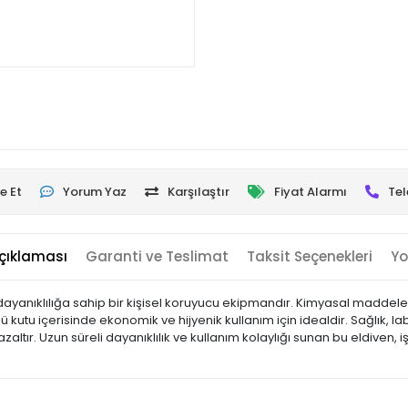
e Et
Yorum Yaz
Karşılaştır
Fiyat Alarmı
Tel
çıklaması
Garanti ve Teslimat
Taksit Seçenekleri
Yo
dayanıklılığa sahip bir kişisel koruyucu ekipmandır. Kimyasal maddelere,
0’lü kutu içerisinde ekonomik ve hijyenik kullanım için idealdir. Sağlık,
 azaltır. Uzun süreli dayanıklılık ve kullanım kolaylığı sunan bu eldiven, 