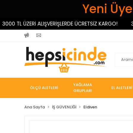
Yeni Üyel
 TL ÜZERİ ALIŞVERİŞLERDE ÜCRETSİZ KARGO!
3000 
YAĞLAMA
ÖLÇÜ ALETLERİ
EL ALETLERİ
GRUPLARI
Ana Sayfa
İŞ GÜVENLİĞİ
Eldiven