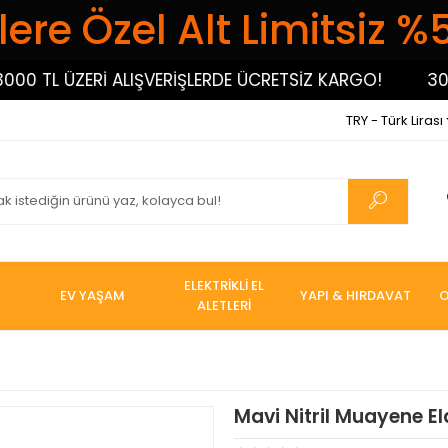
ere Özel Alt Limitsiz %
TL ÜZERİ ALIŞVERİŞLERDE ÜCRETSİZ KARGO!
3000 TL
TRY - Türk Lirası
ELEKTRİKLİ EL
EV YAŞAM
YAPI & HIRDAVAT
O
ALETLERİ
Mavi Nitril Muayene El