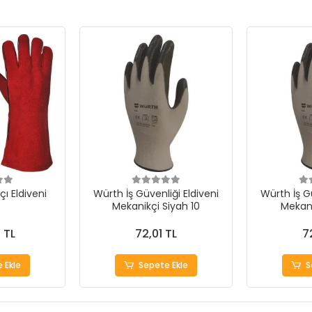
çı Eldiveni
Würth İş Güvenliği Eldiveni
Würth İş Gü
Mekanikçi Siyah 10
Mekani
 TL
72,01 TL
7
 Ekle
Sepete Ekle
S