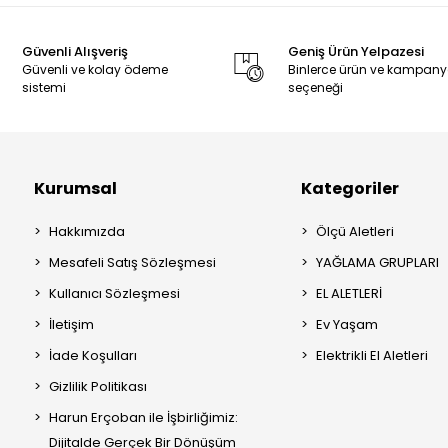
Güvenli Alışveriş
Geniş Ürün Yelpazesi
Güvenli ve kolay ödeme
Binlerce ürün ve kampan
sistemi
seçeneği
Kurumsal
Kategoriler
Hakkımızda
Ölçü Aletleri
Mesafeli Satış Sözleşmesi
YAĞLAMA GRUPLARI
Kullanıcı Sözleşmesi
EL ALETLERİ
İletişim
Ev Yaşam
İade Koşulları
Elektrikli El Aletleri
Gizlilik Politikası
Harun Erçoban ile İşbirliğimiz:
Dijitalde Gerçek Bir Dönüşüm