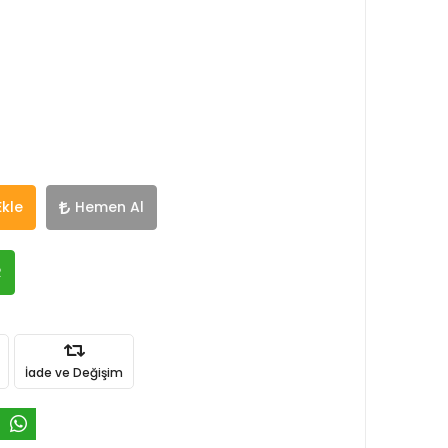
Ekle
Hemen Al
R
İade ve Değişim