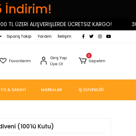
5 İndirim!
 ÜZERİ ALIŞVERİŞLERDE ÜCRETSİZ KARGO!
3000 T
Sipariş Takip
Yardım
İletişim
0
Giriş Yap
Favorilerim
Sepetim
Üye Ol
TO & SANAYİ
MARKALAR
İŞ GÜVENLİĞİ
diveni (100'lü Kutu)