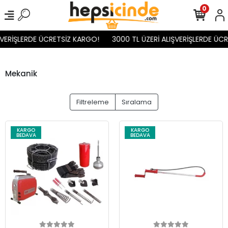
0
ŞVERİŞLERDE ÜCRETSİZ KARGO!
3000 TL ÜZERİ ALIŞVERİŞLERDE ÜCR
Mekanik
Filtreleme
Sıralama
KARGO
KARGO
BEDAVA
BEDAVA