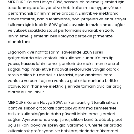
MERCURE Kalem Havya 80W, hassas lehimleme işlemleri için
tasarlanmış, profesyonel ve hobi kullanımına uygun yüksek
performanslı bir lehimleme aracıdır. Elektrik ve elektronik
devre tamiratı, kablo lehimleme, hobi projeleri ve endüstriyel
kullanım için idealdir. 80W gücü sayesinde hızlı ısınma sağlar
ve yüksek sıcaklıkta stabil performans sunarak en zorlu
lehimleme işlemlerini bile kolayca gerçekleştirmenize
olanak tanır.
Ergonomik ve hafif tasarımı sayesinde uzun süreli
çalışmalarda bile konforlu bir kullanım sunar. Kalem tipi
yapısı, hassas lehimleme işlemlerinde maksimum kontrol
sağlar. Yapı market ve hırdavat sektöründe yaygın olarak
tercih edilen bu model, su terazisi, bijon anahtarı, cam
vantuzu ve cam taşıma vantuzu gibi ekipmanlarla birlikte
atölye, tamirhane ve elektrik işlerinde tamamlayıcı bir araç
olarak kullanılabilir.
MERCURE Kalem Havya 80W, silikon bant, çift taraflı silikon
bant ve silikon çift taraflı bant gibi yalıtım malzemeleriyle
birlikte kullanıldığında daha güvenli lehimleme işlemleri
sağlar. Aynı zamanda yapıştırıcı, silikon kanülü, dübel, pipet
uçlu silikon, boya ve sprey gibi yardımcı ürünlerle bir arada
kullanılarak profesyonel ve hobi projelerinde mükemmel