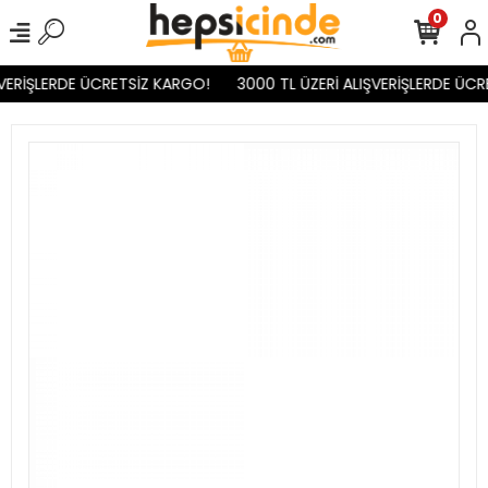
0
VERİŞLERDE ÜCRETSİZ KARGO!
3000 TL ÜZERİ ALIŞVERİŞLERDE ÜCR