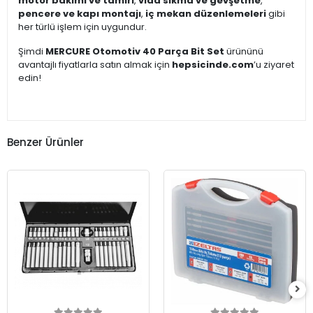
motor bakımı ve tamiri
,
vida sıkma ve gevşetme
,
pencere ve kapı montajı
,
iç mekan düzenlemeleri
gibi
her türlü işlem için uygundur.
Şimdi
MERCURE Otomotiv 40 Parça Bit Set
ürününü
avantajlı fiyatlarla satın almak için
hepsicinde.com
’u ziyaret
edin!
Benzer Ürünler