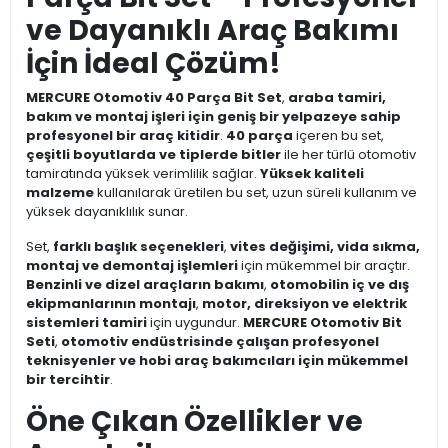
ve Dayanıklı Araç Bakımı
İçin İdeal Çözüm!
MERCURE Otomotiv 40 Parça Bit Set
,
araba tamiri,
bakım ve montaj işleri için geniş bir yelpazeye sahip
profesyonel bir araç kitidir
.
40 parça
içeren bu set,
çeşitli boyutlarda ve tiplerde bitler
ile her türlü otomotiv
tamiratında yüksek verimlilik sağlar.
Yüksek kaliteli
malzeme
kullanılarak üretilen bu set, uzun süreli kullanım ve
yüksek dayanıklılık sunar.
Set,
farklı başlık seçenekleri
,
vites değişimi, vida sıkma,
montaj ve demontaj işlemleri
için mükemmel bir araçtır.
Benzinli ve dizel araçların bakımı
,
otomobilin iç ve dış
ekipmanlarının montajı
,
motor, direksiyon ve elektrik
sistemleri tamiri
için uygundur.
MERCURE Otomotiv Bit
Seti
,
otomotiv endüstrisinde çalışan profesyonel
teknisyenler ve hobi araç bakımcıları için mükemmel
bir tercihtir
.
Öne Çıkan Özellikler ve