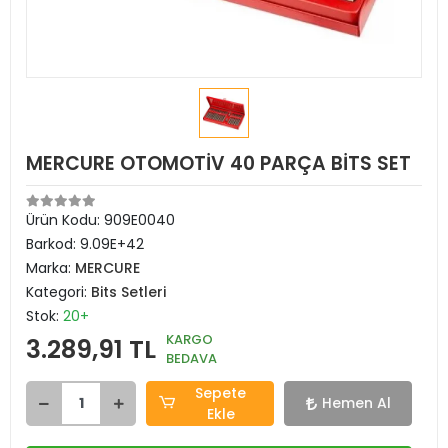
MERCURE OTOMOTİV 40 PARÇA BİTS SET
Ürün Kodu:
909E0040
Barkod:
9.09E+42
Marka:
MERCURE
Kategori:
Bits Setleri
Stok:
20+
KARGO
3.289,91 TL
BEDAVA
Sepete
Hemen Al
Ekle