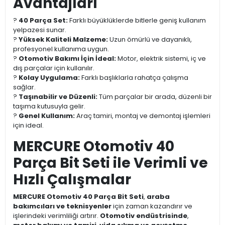
Avantajları
?
40 Parça Set:
Farklı büyüklüklerde bitlerle geniş kullanım
yelpazesi sunar.
?
Yüksek Kaliteli Malzeme:
Uzun ömürlü ve dayanıklı,
profesyonel kullanıma uygun.
?
Otomotiv Bakımı İçin İdeal:
Motor, elektrik sistemi, iç ve
dış parçalar için kullanılır.
?
Kolay Uygulama:
Farklı başlıklarla rahatça çalışma
sağlar.
?
Taşınabilir ve Düzenli:
Tüm parçalar bir arada, düzenli bir
taşıma kutusuyla gelir.
?
Genel Kullanım:
Araç tamiri, montaj ve demontaj işlemleri
için ideal.
MERCURE Otomotiv 40
Parça Bit Seti ile Verimli ve
Hızlı Çalışmalar
MERCURE Otomotiv 40 Parça Bit Seti
,
araba
bakımcıları ve teknisyenler
için zaman kazandırır ve
işlerindeki verimliliği artırır.
Otomotiv endüstrisinde
,