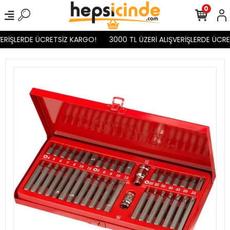
0
ERİŞLERDE ÜCRETSİZ KARGO!
3000 TL ÜZERİ ALIŞVERİŞLERDE ÜCRE