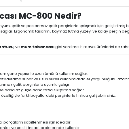
cası MC-800 Nedir?
inyum, çelik ve paslanmaz çelik perçinlerle çalışmak için geliştirilmiş b
ar. Ergonomik tasarımı, kaymaz tutma yüzeyi ve kolay perçin değiştir
antuzu
, ve
mum tabancası
gibi yardımcı hırdavat ürünlerini de rahatl
am çene yapısı ile uzun ömürlü kullanım sağlar.
t kavrama sunar ve uzun süreli kullanımlarda el yorgunluğunu azaltır
nmaz çelik perçinlerle uyumlu çalışır.
de daha az güçle daha fazla sıkıştırma sağlar.
özelliğiyle farklı boyutlardaki perçinlerle hızlıca çalışabilirsiniz.
 parçaların sabitlenmesi için idealdir.
ajı ve çeşitli inşaat projelerinde kullanılır.