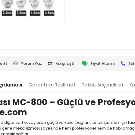
e Et
Yorum Yaz
Karşılaştır
Fiyat Alarmı
Tel
çıklaması
Garanti ve Teslimat
Taksit Seçenekleri
Yo
sı MC-800 – Güçlü ve Profesy
de.com
 ve diğer sert yüzeylerde güçlü ve kalıcı bağlantılar oluşturmak için tas
üçlü çene mekanizması sayesinde hem profesyonel hem de hobi amaçl
rimlilik sağlar.