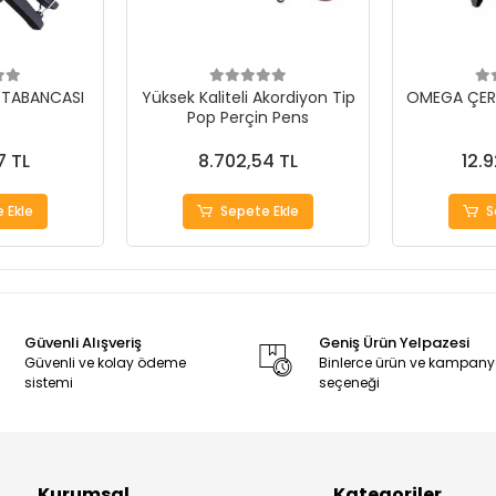
 TABANCASI
Yüksek Kaliteli Akordiyon Tip
OMEGA ÇER
Pop Perçin Pens
7 TL
8.702,54 TL
12.
 Ekle
Sepete Ekle
S
Güvenli Alışveriş
Geniş Ürün Yelpazesi
Güvenli ve kolay ödeme
Binlerce ürün ve kampan
sistemi
seçeneği
Kurumsal
Kategoriler