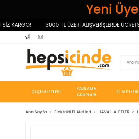
Yeni Üyel
 KARGO!
3000 TL ÜZERİ ALIŞVERİŞLERDE ÜCRETSİZ K
YAĞLAMA
ÖLÇÜ ALETLERİ
EL ALETLERİ
GRUPLARI
Ana Sayfa
Elektrikli El Aletleri
HAVALI ALETLER