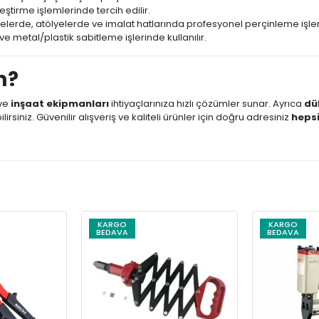
ştirme işlemlerinde tercih edilir.
elerde, atölyelerde ve imalat hatlarında profesyonel perçinleme işlem
e metal/plastik sabitleme işlerinde kullanılır.
m?
ve
inşaat ekipmanları
ihtiyaçlarınıza hızlı çözümler sunar. Ayrıca
dü
rsiniz. Güvenilir alışveriş ve kaliteli ürünler için doğru adresiniz
heps
KARGO
KARGO
BEDAVA
BEDAVA