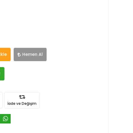
Ekle
Hemen Al
R
İade ve Değişim