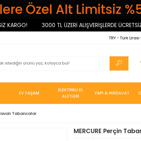
ere Özel Alt Limitsiz %
ARGO!
3000 TL ÜZERİ ALIŞVERİŞLERDE ÜCRETSİZ KA
TRY - Türk Lirası
ELEKTRİKLİ EL
EV YAŞAM
YAPI & HIRDAVAT
O
ALETLERİ
Havalı Tabancalar
MERCURE Perçin Taba