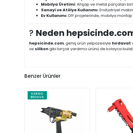
Mobilya Üretimi:
Ahşap ve metal parçaları birle
Sanayi ve Atölye Kullanımı:
Endüstriyel makin
Ev Kullanımı:
DIY projelerinde, mobilya montajı v
?
Neden hepsicinde.co
hepsicinde.com
, geniş ürün yelpazesiyle
hırdavat
ve
silikon
gibi birçok yardımcı ürünü de kolayca bulabili
Benzer Ürünler
KARGO
BEDAVA