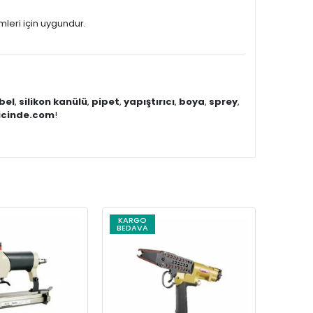
leri için uygundur.
bel
,
silikon kanülü
,
pipet
,
yapıştırıcı
,
boya
,
sprey
,
icinde.com
!
KARGO
KARG
BEDAVA
BEDAV