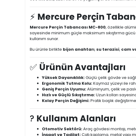
⚡
Mercure Perçin Taban
Mercure Perçin Tabancası MC-800
, özellikle alüm
sayesinde minimum güçle maksimum sıkıştırma gücü sağl
kullanım sunar.
Bu ürünle birlikte
bijon anahtarı
,
su terazisi
,
cam v
✅
Ürünün Avantajları
Yüksek Dayanıklılık:
Güçlü çelik gövde ve sağl
Ergonomik Tutma Kolu:
Kaymaz yüzeyi ile raha
Geniş Perçin Uyumu:
Alüminyum, çelik ve pasla
Hızlı ve Güçlü Sıkıştırma:
Uzun kolları sayesin
Kolay Perçin Değişimi:
Pratik başlık değiştirme 
?️
Kullanım Alanları
Otomotiv Sektörü:
Araç gövdesi montajı, metal
İnşaat ve Tadilat:
Çatı kaplama, metal yapı mont