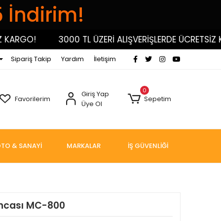
5 İndirim!
RGO!
3000 TL ÜZERİ ALIŞVERİŞLERDE ÜCRETSİZ KARG
Sipariş Takip
Yardım
İletişim
0
Giriş Yap
Favorilerim
Sepetim
Üye Ol
TO & SANAYİ
MARKALAR
İŞ GÜVENLİĞİ
ncası MC-800