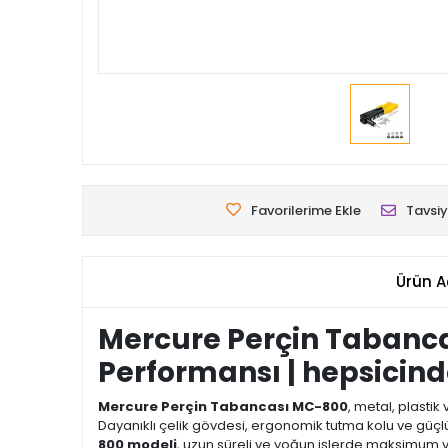
Favorilerime Ekle
Tavsiy
Ürün A
Mercure Perçin Tabanca
Performansı | hepsicin
Mercure Perçin Tabancası MC-800
, metal, plastik
Dayanıklı çelik gövdesi, ergonomik tutma kolu ve g
800 modeli
, uzun süreli ve yoğun işlerde maksimum ve