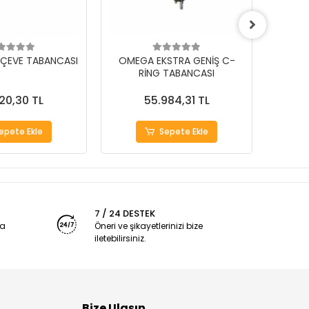
ÇEVE TABANCASI
OMEGA EKSTRA GENİŞ C-
OM
RİNG TABANCASI
TA
920,30 TL
55.984,31 TL
epete Ekle
Sepete Ekle
7 / 24 DESTEK
ya
Öneri ve şikayetlerinizi bize
iletebilirsiniz.
Bize Ulaşın