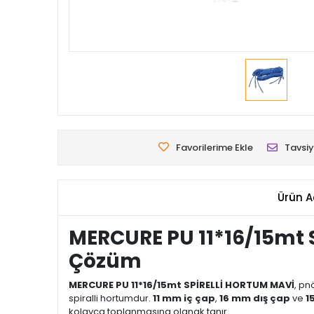
Favorilerime Ekle
Tavsiy
Ürün A
MERCURE PU 11*16/15mt 
Çözüm
MERCURE PU 11*16/15mt SPİRELLİ HORTUM MAVİ
, pn
spiralli hortumdur.
11 mm iç çap
,
16 mm dış çap
ve
1
kolayca toplanmasına olanak tanır.