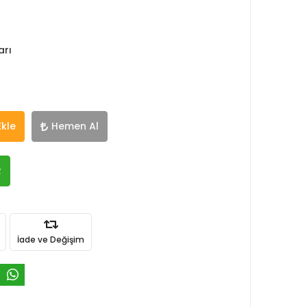
arı
Ekle
Hemen Al
R
İade ve Değişim