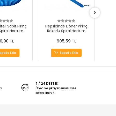
teli Sabit Pirinç
Hepsicinde Döner Pirinç
MERC
Spiral Hortum
Rekorlu Spiral Hortum
SPİ
6,90 TL
905,59 TL
epete Ekle
Sepete Ekle
7 / 24 DESTEK
ya
Öneri ve şikayetlerinizi bize
iletebilirsiniz.