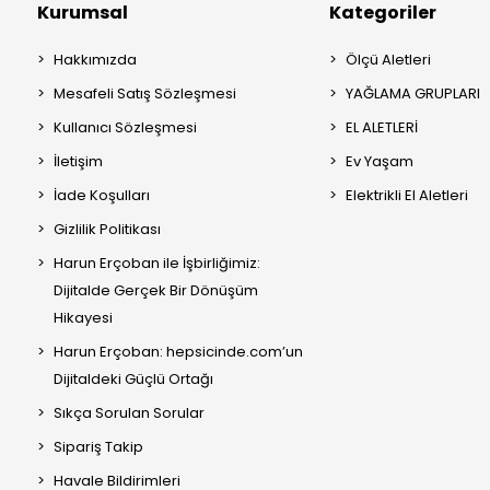
Kurumsal
Kategoriler
Hakkımızda
Ölçü Aletleri
Mesafeli Satış Sözleşmesi
YAĞLAMA GRUPLARI
Kullanıcı Sözleşmesi
EL ALETLERİ
İletişim
Ev Yaşam
İade Koşulları
Elektrikli El Aletleri
Gizlilik Politikası
Harun Erçoban ile İşbirliğimiz:
Dijitalde Gerçek Bir Dönüşüm
Hikayesi
Harun Erçoban: hepsicinde.com’un
Dijitaldeki Güçlü Ortağı
Sıkça Sorulan Sorular
Sipariş Takip
Havale Bildirimleri