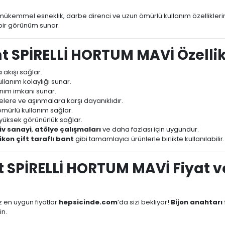
ükemmel esneklik, darbe direnci ve uzun ömürlü kullanım özelliklerin
bir görünüm sunar.
 SPİRELLİ HORTUM MAVİ Özellik
 akışı sağlar.
llanım kolaylığı sunar.
anım imkanı sunar.
lere ve aşınmalara karşı dayanıklıdır.
mürlü kullanım sağlar.
 yüksek görünürlük sağlar.
v sanayi
,
atölye çalışmaları
ve daha fazlası için uygundur.
likon çift taraflı bant
gibi tamamlayıcı ürünlerle birlikte kullanılabilir.
 SPİRELLİ HORTUM MAVİ Fiyat v
z en uygun fiyatlar
hepsicinde.com
’da sizi bekliyor!
Bijon anahtarı 
in.