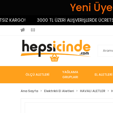
Yeni Üyel
KARGO!
3000 TL ÜZERİ ALIŞVERİŞLERDE ÜCRETSİZ K
YAĞLAMA
ÖLÇÜ ALETLERİ
EL ALETLERİ
GRUPLARI
Ana Sayfa
Elektrikli El Aletleri
HAVALI ALETLER