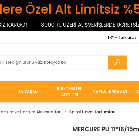
ere Özel Alt Limitsiz %
ARGO!
3000 TL ÜZERİ ALIŞVERİŞLERDE ÜCRETSİZ KAR
TRY - Türk Lirası
ELEKTRİKLİ EL
EV YAŞAM
YAPI & HIRDAVAT
O
ALETLERİ
Hortum ve Hortum Aksesuarları
Spiral Hava Hortumları
MERCURE PU 11*16/15m