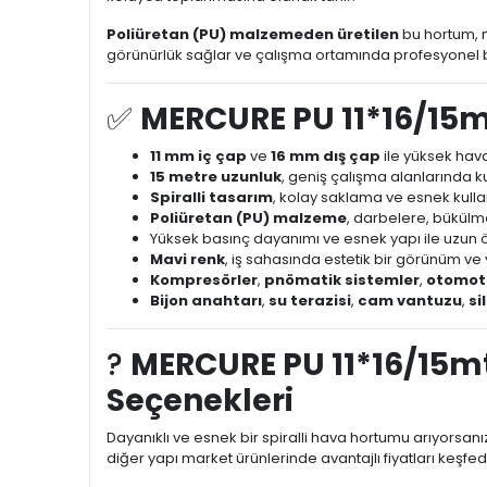
Poliüretan (PU) malzemeden üretilen
bu hortum, m
görünürlük sağlar ve çalışma ortamında profesyonel 
✅
MERCURE PU 11*16/15mt
11 mm iç çap
ve
16 mm dış çap
ile yüksek hava
15 metre uzunluk
, geniş çalışma alanlarında ku
Spiralli tasarım
, kolay saklama ve esnek kull
Poliüretan (PU) malzeme
, darbelere, bükülme
Yüksek basınç dayanımı ve esnek yapı ile uzun ö
Mavi renk
, iş sahasında estetik bir görünüm ve
Kompresörler
,
pnömatik sistemler
,
otomoti
Bijon anahtarı
,
su terazisi
,
cam vantuzu
,
si
?
MERCURE PU 11*16/15mt
Seçenekleri
Dayanıklı ve esnek bir spiralli hava hortumu arıyorsanı
diğer yapı market ürünlerinde avantajlı fiyatları keşfed