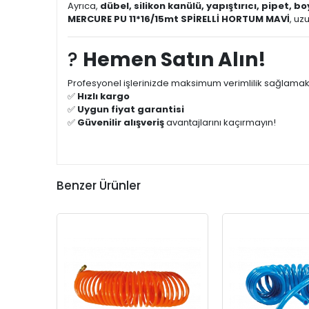
Ayrıca,
dübel, silikon kanülü, yapıştırıcı, pipet, bo
MERCURE PU 11*16/15mt SPİRELLİ HORTUM MAVİ
, uz
?
Hemen Satın Alın!
Profesyonel işlerinizde maksimum verimlilik sağlamak
✅
Hızlı kargo
✅
Uygun fiyat garantisi
✅
Güvenilir alışveriş
avantajlarını kaçırmayın!
Benzer Ürünler