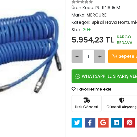
Ürün Kodu:
PU 11*16 15 M
Marka:
MERCURE
Kategori:
Spiral Hava Hortuml
Stok:
20+
KARGO
5.954,23 TL
BEDAVA
Sepete 
WHATSAPP İLE SİPARİŞ VE
Favorilerime ekle
Hızlı Gönderi
Güvenli Alışveriş