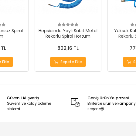
rsuz Spiral
Hepsicinde Yaylı Sabit Metal
Yüksek Kali
um
Rekorlu Spiral Hortum
Rekorlu 
 TL
802,16 TL
77
 Ekle
Sepete Ekle
S
Güvenli Alışveriş
Geniş Ürün Yelpazesi
Güvenli ve kolay ödeme
Binlerce ürün ve kampan
sistemi
seçeneği