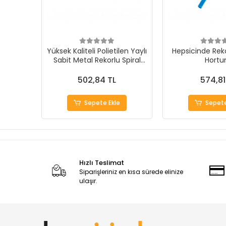
Yüksek Kaliteli Polietilen Yaylı
Hepsicinde Reko
Sabit Metal Rekorlu Spiral
Hort
Hortum
502,84 TL
574,81
Sepete Ekle
Sepete
Hızlı Teslimat
Siparişleriniz en kısa sürede elinize
ulaşır.