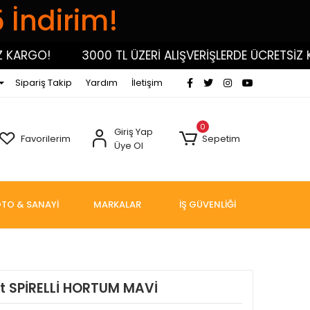
5 İndirim!
GO!
3000 TL ÜZERİ ALIŞVERİŞLERDE ÜCRETSİZ KARGO
Sipariş Takip
Yardım
İletişim
0
Giriş Yap
Favorilerim
Sepetim
Üye Ol
TO & SANAYİ
MARKALAR
İŞ GÜVENLİĞİ
t SPİRELLİ HORTUM MAVİ