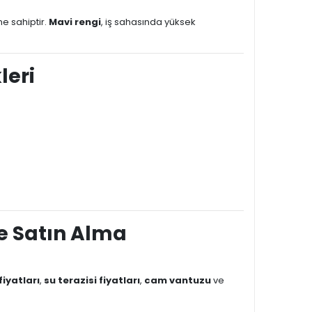
e sahiptir.
Mavi rengi
, iş sahasında yüksek
leri
e Satın Alma
fiyatları
,
su terazisi fiyatları
,
cam vantuzu
ve