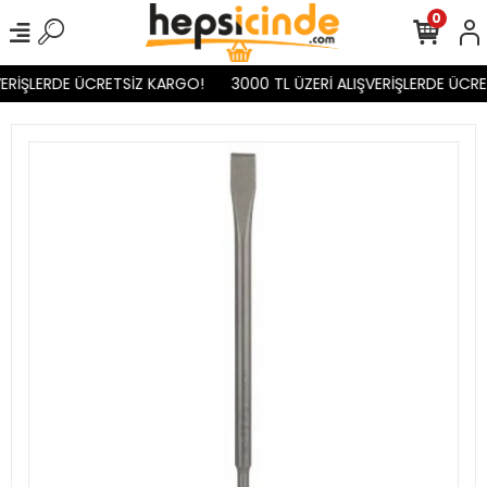
0
ERİŞLERDE ÜCRETSİZ KARGO!
3000 TL ÜZERİ ALIŞVERİŞLERDE ÜCRE