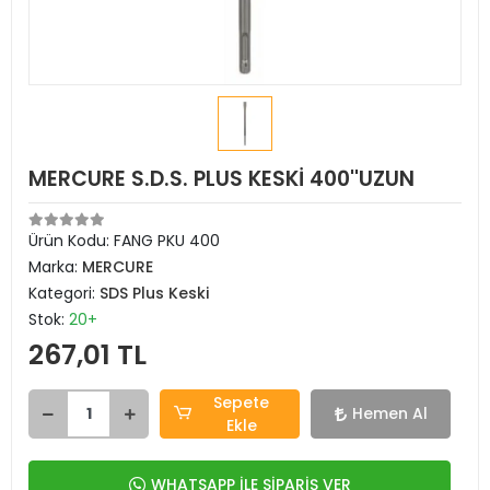
MERCURE S.D.S. PLUS KESKİ 400''UZUN
Ürün Kodu:
FANG PKU 400
Marka:
MERCURE
Kategori:
SDS Plus Keski
Stok:
20+
267,01 TL
Sepete
Hemen Al
Ekle
WHATSAPP İLE SİPARİŞ VER