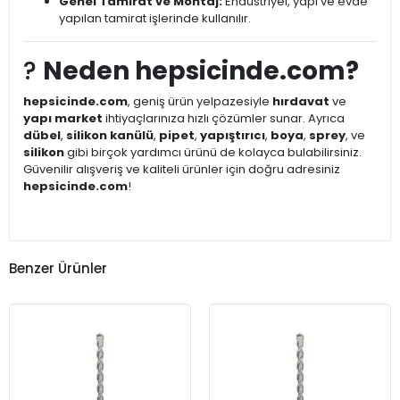
Genel Tamirat ve Montaj:
Endüstriyel, yapı ve evde
yapılan tamirat işlerinde kullanılır.
?
Neden hepsicinde.com?
hepsicinde.com
, geniş ürün yelpazesiyle
hırdavat
ve
yapı market
ihtiyaçlarınıza hızlı çözümler sunar. Ayrıca
dübel
,
silikon kanülü
,
pipet
,
yapıştırıcı
,
boya
,
sprey
, ve
silikon
gibi birçok yardımcı ürünü de kolayca bulabilirsiniz.
Güvenilir alışveriş ve kaliteli ürünler için doğru adresiniz
hepsicinde.com
!
Benzer Ürünler