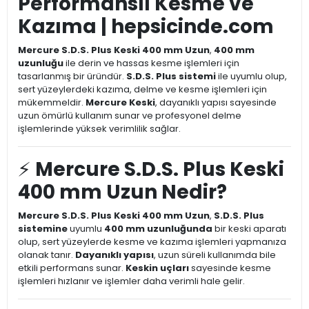
Performanslı Kesme ve
Kazıma | hepsicinde.com
Mercure S.D.S. Plus Keski 400 mm Uzun
,
400 mm
uzunluğu
ile derin ve hassas kesme işlemleri için
tasarlanmış bir üründür.
S.D.S. Plus sistemi
ile uyumlu olup,
sert yüzeylerdeki kazıma, delme ve kesme işlemleri için
mükemmeldir.
Mercure Keski
, dayanıklı yapısı sayesinde
uzun ömürlü kullanım sunar ve profesyonel delme
işlemlerinde yüksek verimlilik sağlar.
⚡
Mercure S.D.S. Plus Keski
400 mm Uzun Nedir?
Mercure S.D.S. Plus Keski 400 mm Uzun
,
S.D.S. Plus
sistemine
uyumlu
400 mm uzunluğunda
bir keski aparatı
olup, sert yüzeylerde kesme ve kazıma işlemleri yapmanıza
olanak tanır.
Dayanıklı yapısı
, uzun süreli kullanımda bile
etkili performans sunar.
Keskin uçları
sayesinde kesme
işlemleri hızlanır ve işlemler daha verimli hale gelir.