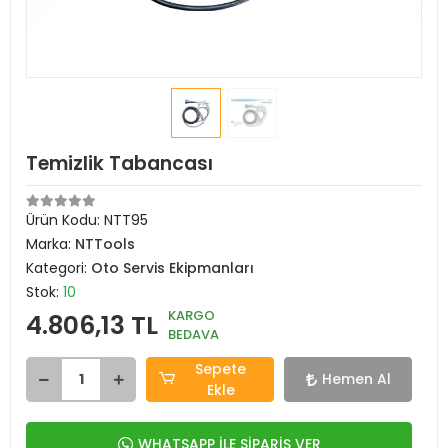
Temizlik Tabancası
Ürün Kodu:
NTT95
Marka:
NTTools
Kategori:
Oto Servis Ekipmanları
Stok:
10
KARGO
4.806,13 TL
BEDAVA
Sepete
Hemen Al
Ekle
WHATSAPP İLE SİPARİŞ VER