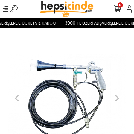
0
VERİŞLERDE ÜCRETSİZ KARGO!
3000 TL ÜZERİ ALIŞVERİŞLERDE ÜCR