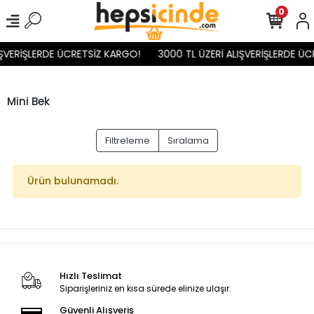
0
IŞVERİŞLERDE ÜCRETSİZ KARGO!
3000 TL ÜZERİ ALIŞVERİŞLERDE ÜC
Mini Bek
Filtreleme
Sıralama
Ürün bulunamadı.
Hızlı Teslimat
Siparişleriniz en kısa sürede elinize ulaşır.
Güvenli Alışveriş