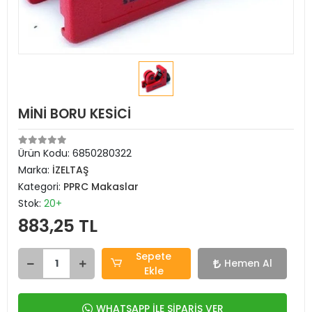
MİNİ BORU KESİCİ
Ürün Kodu:
6850280322
Marka:
İZELTAŞ
Kategori:
PPRC Makaslar
Stok:
20+
883,25 TL
Sepete
Hemen Al
Ekle
WHATSAPP İLE SİPARİŞ VER