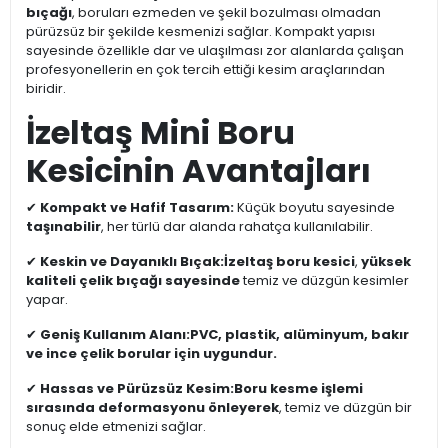
bıçağı
, boruları ezmeden ve şekil bozulması olmadan
pürüzsüz bir şekilde kesmenizi sağlar. Kompakt yapısı
sayesinde özellikle dar ve ulaşılması zor alanlarda çalışan
profesyonellerin en çok tercih ettiği kesim araçlarından
biridir.
İzeltaş Mini Boru
Kesicinin Avantajları
✔
Kompakt ve Hafif Tasarım:
Küçük boyutu sayesinde
taşınabilir
, her türlü dar alanda rahatça kullanılabilir.
✔
Keskin ve Dayanıklı Bıçak:
İzeltaş boru kesici
,
yüksek
kaliteli çelik bıçağı sayesinde
temiz ve düzgün kesimler
yapar.
✔
Geniş Kullanım Alanı:
PVC, plastik, alüminyum, bakır
ve ince çelik borular için uygundur.
✔
Hassas ve Pürüzsüz Kesim:
Boru kesme işlemi
sırasında deformasyonu önleyerek
, temiz ve düzgün bir
sonuç elde etmenizi sağlar.