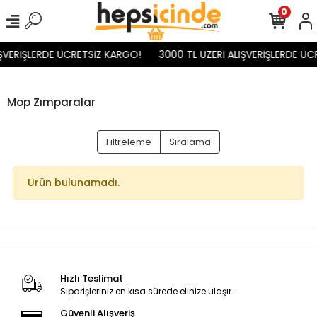
0
IŞVERİŞLERDE ÜCRETSİZ KARGO!
3000 TL ÜZERİ ALIŞVERİŞLERDE ÜC
Mop Zımparalar
Filtreleme
Sıralama
Ürün bulunamadı.
Hızlı Teslimat
Siparişleriniz en kısa sürede elinize ulaşır.
Güvenli Alışveriş