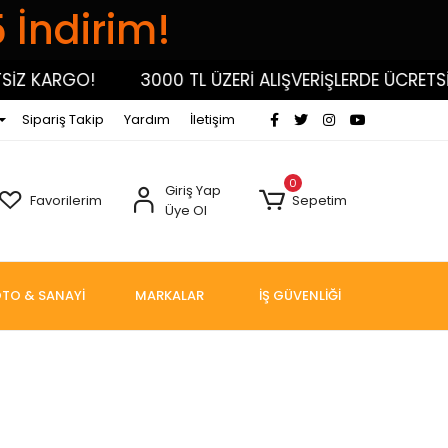
5 İndirim!
Z KARGO!
3000 TL ÜZERİ ALIŞVERİŞLERDE ÜCRETSİZ
Sipariş Takip
Yardım
İletişim
0
Giriş Yap
Favorilerim
Sepetim
Üye Ol
TO & SANAYİ
MARKALAR
İŞ GÜVENLİĞİ