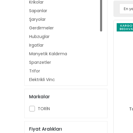
Krikolar
Sapanlar
Şaryolar
KARGO
Gerdirmeler
BEDAVA
Hubzuglar
Irgatlar
Manyetik Kaldırma
Spanzetler
Trifor
Elektrikli Vinç
Kaporta Düzeltme
Markalar
Elezon Yay Çektirme
Kriko Standı
TORİN
T
Motor İndirme Vinci
Araç Altı Bakım Tablası
Fiyat Aralıkları
Transpalet