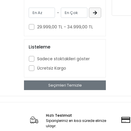
Zincirli Caraskallar
-
Araç Vinci
2 Hareketli Elektrikli Zincirli
29.999,00 TL - 34.999,00 TL
Caraskallar
4 Hareketli Elektrikli Zincirli
Caraskallar
Listeleme
2 Hareketli Profesyonel Vinçler
Sadece stoktakileri göster
4 Hareketli Profesyonel Vinçler
Ücretsiz Kargo
Seçimleri Temizle
Hızlı Teslimat
Siparişleriniz en kısa sürede elinize
ulaşır.