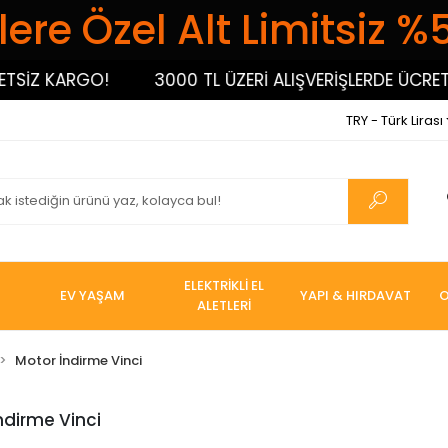
ere Özel Alt Limitsiz %
SİZ KARGO!
3000 TL ÜZERİ ALIŞVERİŞLERDE ÜCRETSİ
TRY - Türk Lirası
ELEKTRİKLİ EL
EV YAŞAM
YAPI & HIRDAVAT
O
ALETLERİ
Motor İndirme Vinci
ndirme Vinci