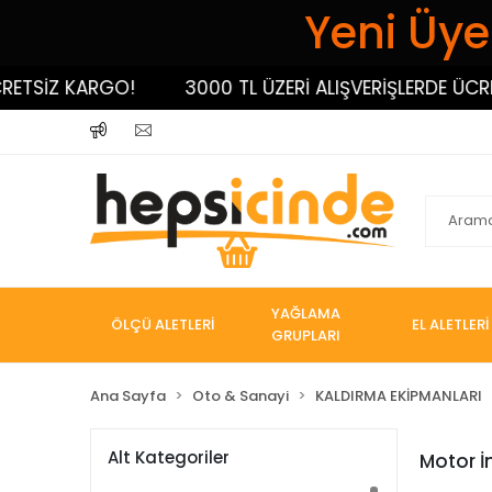
Yeni Üyel
ETSİZ KARGO!
3000 TL ÜZERİ ALIŞVERİŞLERDE ÜCRET
YAĞLAMA
ÖLÇÜ ALETLERİ
EL ALETLERİ
GRUPLARI
Ana Sayfa
Oto & Sanayi
KALDIRMA EKİPMANLARI
Alt Kategoriler
Motor İ