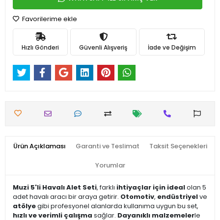
Favorilerime ekle
Hızlı Gönderi
Güvenli Alışveriş
İade ve Değişim
Ürün Açıklaması
Garanti ve Teslimat
Taksit Seçenekleri
Yorumlar
Muzi 5'li Havalı Alet Seti
, farklı
ihtiyaçlar için ideal
olan 5
adet havalı aracı bir araya getirir.
Otomotiv
,
endüstriyel
ve
atölye
gibi profesyonel alanlarda kullanıma uygun bu set,
hızlı ve verimli çalışma
sağlar.
Dayanıklı malzemeler
le