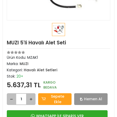
MUZI 5'li Havalı Alet Seti
Ürün Kodu:
MZAK1
Marka:
MUZI
Kategori:
Havalı Alet Setleri
Stok:
20+
KARGO
5.637,31 TL
BEDAVA
Sepete
Hemen Al
Ekle
WHATSAPP İLE SİPARİŞ VER