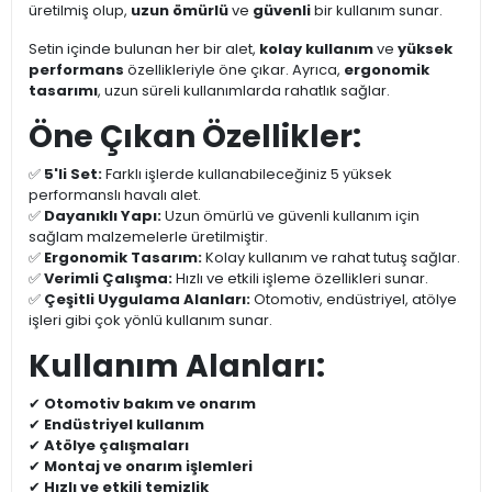
üretilmiş olup,
uzun ömürlü
ve
güvenli
bir kullanım sunar.
Setin içinde bulunan her bir alet,
kolay kullanım
ve
yüksek
performans
özellikleriyle öne çıkar. Ayrıca,
ergonomik
tasarımı
, uzun süreli kullanımlarda rahatlık sağlar.
Öne Çıkan Özellikler:
✅
5'li Set:
Farklı işlerde kullanabileceğiniz 5 yüksek
performanslı havalı alet.
✅
Dayanıklı Yapı:
Uzun ömürlü ve güvenli kullanım için
sağlam malzemelerle üretilmiştir.
✅
Ergonomik Tasarım:
Kolay kullanım ve rahat tutuş sağlar.
✅
Verimli Çalışma:
Hızlı ve etkili işleme özellikleri sunar.
✅
Çeşitli Uygulama Alanları:
Otomotiv, endüstriyel, atölye
işleri gibi çok yönlü kullanım sunar.
Kullanım Alanları:
✔
Otomotiv bakım ve onarım
✔
Endüstriyel kullanım
✔
Atölye çalışmaları
✔
Montaj ve onarım işlemleri
✔
Hızlı ve etkili temizlik