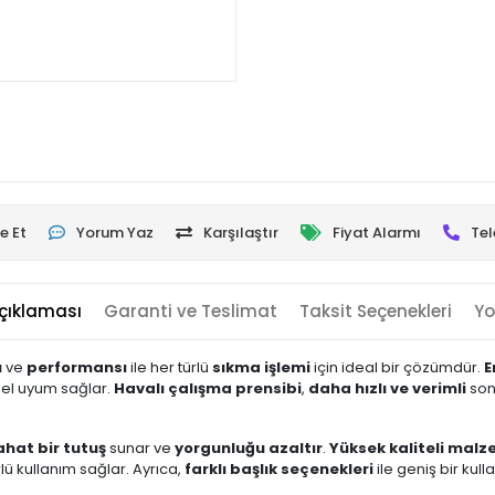
e Et
Yorum Yaz
Karşılaştır
Fiyat Alarmı
Tel
çıklaması
Garanti ve Teslimat
Taksit Seçenekleri
Yo
ı
ve
performansı
ile her türlü
sıkma işlemi
için ideal bir çözümdür.
E
mel uyum sağlar.
Havalı çalışma prensibi
,
daha hızlı ve verimli
son
ahat bir tutuş
sunar ve
yorgunluğu azaltır
.
Yüksek kaliteli malz
lü kullanım sağlar. Ayrıca,
farklı başlık seçenekleri
ile geniş bir kull