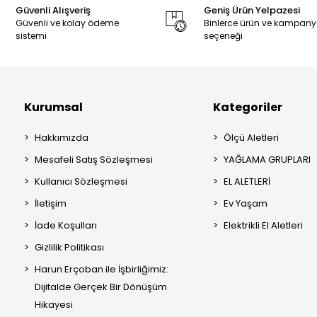
Güvenli Alışveriş
Geniş Ürün Yelpazesi
Güvenli ve kolay ödeme
Binlerce ürün ve kampan
sistemi
seçeneği
Kurumsal
Kategoriler
Hakkımızda
Ölçü Aletleri
Mesafeli Satış Sözleşmesi
YAĞLAMA GRUPLARI
Kullanıcı Sözleşmesi
EL ALETLERİ
İletişim
Ev Yaşam
İade Koşulları
Elektrikli El Aletleri
Gizlilik Politikası
Harun Erçoban ile İşbirliğimiz:
Dijitalde Gerçek Bir Dönüşüm
Hikayesi