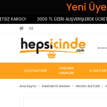
Yeni Üyel
İZ KARGO!
3000 TL ÜZERİ ALIŞVERİŞLERDE ÜCRETSİZ
YAĞLAMA
ÖLÇÜ ALETLERİ
EL ALETLERİ
GRUPLARI
Ana Sayfa
Elektrikli El Aletleri
HAVALI ALETLER