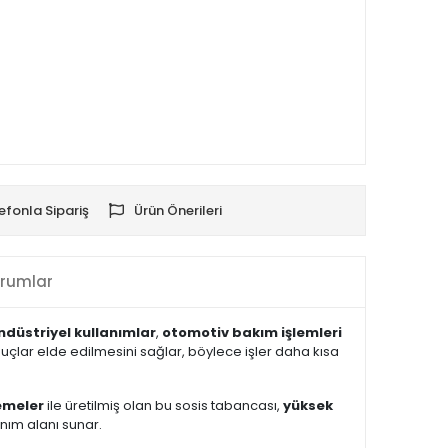
efonla Sipariş
Ürün Önerileri
rumlar
ndüstriyel kullanımlar
,
otomotiv bakım işlemleri
uçlar elde edilmesini sağlar, böylece işler daha kısa
emeler
ile üretilmiş olan bu sosis tabancası,
yüksek
anım alanı sunar.