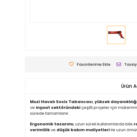
Favorilerime Ekle
Tavsiy
Ürün A
Muzi Havalı Sosis Tabancası
,
yüksek dayanıklılığ
ve
inşaat sektöründeki
çeşitli projeler için mükem
sürede tamamlanır.
Ergonomik tasarımı
, uzun süreli kullanımlarda bile
r
verimlilik
ve
düşük bakım maliyetleri
ile uzun ömür