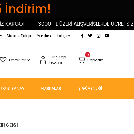
5 İndirim!
KARGO!
3000 TL ÜZERİ ALIŞVERİŞLERDE ÜCRETSİZ KA
Sipariş Takip
Yardım
İletişim
0
Giriş Yap
Favorilerim
Sepetim
Üye Ol
TO & SANAYİ
MARKALAR
İŞ GÜVENLİĞİ
ancası