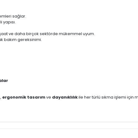
lemleri sağlar.
i yapısı.
nşaat ve daha birçok sektörde mükemmel uyum.
ük bakım gereksinimi.
alar
s
,
ergonomik tasarım
ve
dayanıklılık
ile her türlü sıkma işlemi için