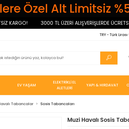
ere Özel Alt Limitsiz %
 KARGO!
3000 TL ÜZERİ ALIŞVERİŞLERDE ÜCRETSİZ 
TRY - Türk Lirası
ELEKTRİKLİ EL
EV YAŞAM
YAPI & HIRDAVAT
O
ALETLERİ
Havalı Tabancalar
Sosis Tabancaları
Muzi Havalı Sosis Tab