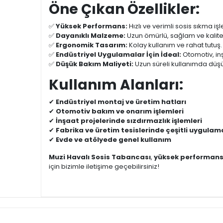
Öne Çıkan Özellikler:
✅
Yüksek Performans:
Hızlı ve verimli sosis sıkma iş
✅
Dayanıklı Malzeme:
Uzun ömürlü, sağlam ve kalitel
✅
Ergonomik Tasarım:
Kolay kullanım ve rahat tutuş.
✅
Endüstriyel Uygulamalar İçin İdeal:
Otomotiv, i
✅
Düşük Bakım Maliyeti:
Uzun süreli kullanımda düş
Kullanım Alanları:
✔
Endüstriyel montaj ve üretim hatları
✔
Otomotiv bakım ve onarım işlemleri
✔
İnşaat projelerinde sızdırmazlık işlemleri
✔
Fabrika ve üretim tesislerinde çeşitli uygulam
✔
Evde ve atölyede genel kullanım
Muzi Havalı Sosis Tabancası
,
yüksek performan
için bizimle iletişime geçebilirsiniz!