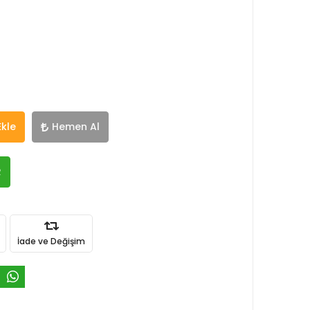
Ekle
Hemen Al
R
İade ve Değişim