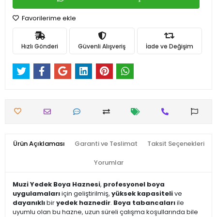
Favorilerime ekle
Hızlı Gönderi
Güvenli Alışveriş
İade ve Değişim
Ürün Açıklaması
Garanti ve Teslimat
Taksit Seçenekleri
Yorumlar
Muzi Yedek Boya Haznesi
,
profesyonel boya
uygulamaları
için geliştirilmiş,
yüksek kapasiteli
ve
dayanıklı
bir
yedek haznedir
.
Boya tabancaları
ile
uyumlu olan bu hazne, uzun süreli çalışma koşullarında bile