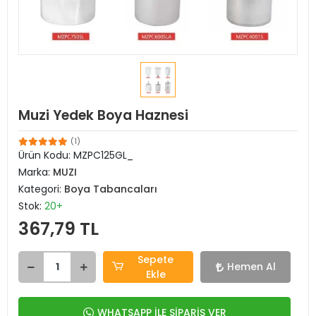
Muzi Yedek Boya Haznesi
(1)
Ürün Kodu:
MZPC125GL_
Marka:
MUZI
Kategori:
Boya Tabancaları
Stok:
20+
367,79 TL
Sepete
Hemen Al
Ekle
WHATSAPP İLE SİPARİŞ VER