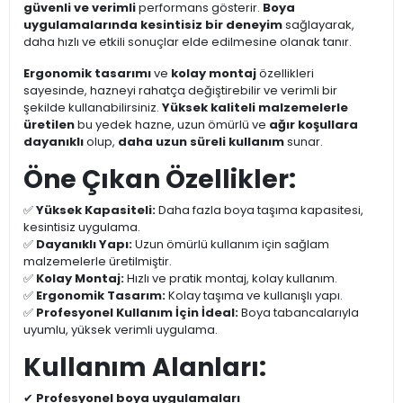
güvenli ve verimli
performans gösterir.
Boya
uygulamalarında kesintisiz bir deneyim
sağlayarak,
daha hızlı ve etkili sonuçlar elde edilmesine olanak tanır.
Ergonomik tasarımı
ve
kolay montaj
özellikleri
sayesinde, hazneyi rahatça değiştirebilir ve verimli bir
şekilde kullanabilirsiniz.
Yüksek kaliteli malzemelerle
üretilen
bu yedek hazne, uzun ömürlü ve
ağır koşullara
dayanıklı
olup,
daha uzun süreli kullanım
sunar.
Öne Çıkan Özellikler:
✅
Yüksek Kapasiteli:
Daha fazla boya taşıma kapasitesi,
kesintisiz uygulama.
✅
Dayanıklı Yapı:
Uzun ömürlü kullanım için sağlam
malzemelerle üretilmiştir.
✅
Kolay Montaj:
Hızlı ve pratik montaj, kolay kullanım.
✅
Ergonomik Tasarım:
Kolay taşıma ve kullanışlı yapı.
✅
Profesyonel Kullanım İçin İdeal:
Boya tabancalarıyla
uyumlu, yüksek verimli uygulama.
Kullanım Alanları:
✔
Profesyonel boya uygulamaları