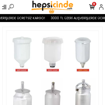
0
VERİŞLERDE ÜCRETSİZ KARGO!
3000 TL ÜZERİ ALIŞVERİŞLERDE ÜCR