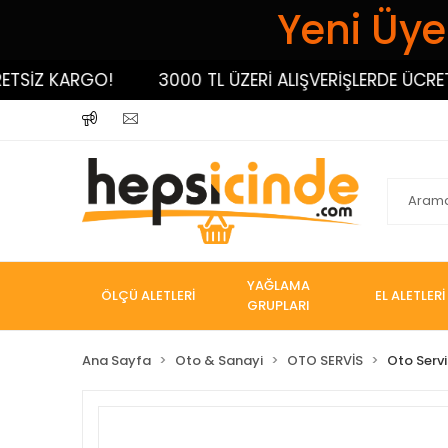
Yeni Üyel
İZ KARGO!
3000 TL ÜZERİ ALIŞVERİŞLERDE ÜCRETSİZ
YAĞLAMA
ÖLÇÜ ALETLERİ
EL ALETLERİ
GRUPLARI
Ana Sayfa
Oto & Sanayi
OTO SERVİS
Oto Servi