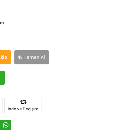
rı
Ekle
Hemen Al
R
İade ve Değişim