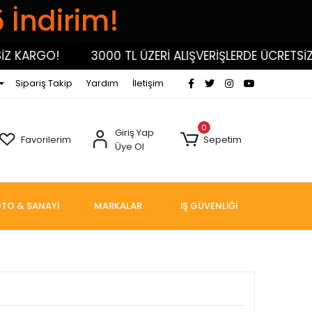
5 İndirim!
KARGO!
3000 TL ÜZERİ ALIŞVERİŞLERDE ÜCRETSİZ KA
Sipariş Takip
Yardım
İletişim
0
Giriş Yap
Favorilerim
Sepetim
Üye Ol
TO & SANAYİ
MARKALAR
İŞ GÜVENLİĞİ