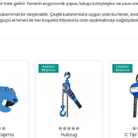
 hale getirir. Fenerin ergonomik yapısı, tutuşu kolaylaştırır ve uzun sür
 mükemmel bir seçenektir. Çeşitli kullanımlara uygun olan bu fener, evde
çlü el feneri ile her koşulda ihtiyacınız olan aydınlatmayı sağlayabilir
KARGO
KARGO
BEDAVA
BEDAVA
 Kapma
Hubzug
C Tipi