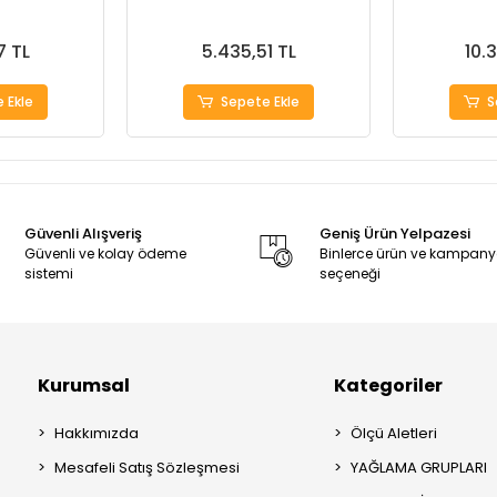
7 TL
5.435,51 TL
10.
 Ekle
Sepete Ekle
S
Güvenli Alışveriş
Geniş Ürün Yelpazesi
Güvenli ve kolay ödeme
Binlerce ürün ve kampan
sistemi
seçeneği
Kurumsal
Kategoriler
Hakkımızda
Ölçü Aletleri
Mesafeli Satış Sözleşmesi
YAĞLAMA GRUPLARI