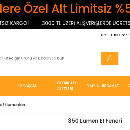
ere Özel Alt Limitsiz %
 KARGO!
3000 TL ÜZERİ ALIŞVERİŞLERDE ÜCRETSİZ 
TRY - Türk Lirası
ELEKTRİKLİ EL
EV YAŞAM
YAPI & HIRDAVAT
O
ALETLERİ
s Ekipmanları
350 Lümen El Feneri