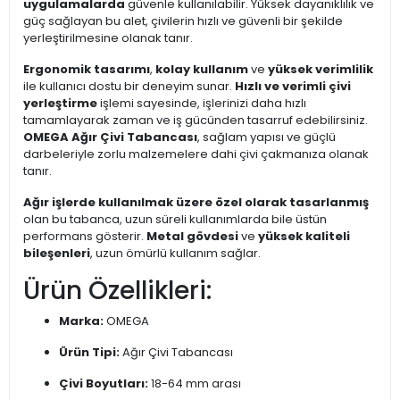
uygulamalarda
güvenle kullanılabilir. Yüksek dayanıklılık ve
güç sağlayan bu alet, çivilerin hızlı ve güvenli bir şekilde
yerleştirilmesine olanak tanır.
Ergonomik tasarımı
,
kolay kullanım
ve
yüksek verimlilik
ile kullanıcı dostu bir deneyim sunar.
Hızlı ve verimli çivi
yerleştirme
işlemi sayesinde, işlerinizi daha hızlı
tamamlayarak zaman ve iş gücünden tasarruf edebilirsiniz.
OMEGA Ağır Çivi Tabancası
, sağlam yapısı ve güçlü
darbeleriyle zorlu malzemelere dahi çivi çakmanıza olanak
tanır.
Ağır işlerde kullanılmak üzere özel olarak tasarlanmış
olan bu tabanca, uzun süreli kullanımlarda bile üstün
performans gösterir.
Metal gövdesi
ve
yüksek kaliteli
bileşenleri
, uzun ömürlü kullanım sağlar.
Ürün Özellikleri:
Marka:
OMEGA
Ürün Tipi:
Ağır Çivi Tabancası
Çivi Boyutları:
18-64 mm arası