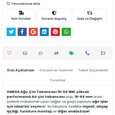
Favorilerime ekle
Hızlı Gönderi
Güvenli Alışveriş
İade ve Değişim
Ürün Açıklaması
Garanti ve Teslimat
Taksit Seçenekleri
Yorumlar
OMEGA Ağır Çivi Tabancası 18-64 MM
,
yüksek
performanslı bir çivi tabancası
olup,
18-64 mm
arası
çivilerle mükemmel uyum sağlar ve güçlü yapısıyla
ağır işler
için ideal bir seçim
dir. Bu tabanca, özellikle
inşaat
,
ahşap
işçiliği
,
furniture montajı
ve
diğer endüstriyel