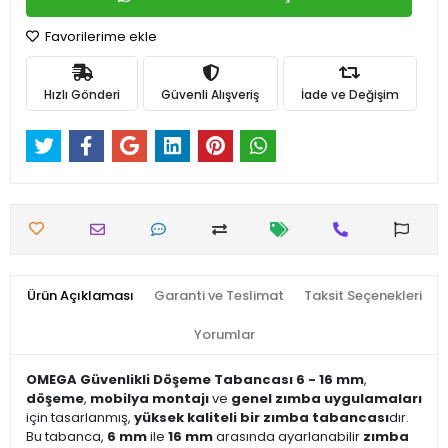
Favorilerime ekle
Hızlı Gönderi
Güvenli Alışveriş
İade ve Değişim
Ürün Açıklaması
Garanti ve Teslimat
Taksit Seçenekleri
Yorumlar
OMEGA Güvenlikli Döşeme Tabancası 6 - 16 mm
,
döşeme
,
mobilya montajı
ve
genel zımba uygulamaları
için tasarlanmış,
yüksek kaliteli bir zımba tabancası
dır.
Bu tabanca,
6 mm
ile
16 mm
arasında ayarlanabilir
zımba