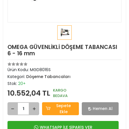
OMEGA GÜVENLİKLİ DÖŞEME TABANCASI
6 - 16 mm
Ürün Kodu:
MGD8016S
Kategori:
Döşeme Tabancaları
Stok:
20+
KARGO
10.552,04 TL
BEDAVA
Sepete
Hemen Al
Ekle
WHATSAPP İLE SİPARİŞ VER