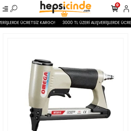
0
ERİŞLERDE ÜCRETSİZ KARGO!
3000 TL ÜZERİ ALIŞVERİŞLERDE ÜCRE