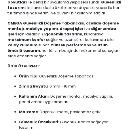
boyutları
ile geniş bir uygulama yelpazesi sunar.
Güvenlikli
tasarımı
, kullanıcı dostu özellikleri ve dayanıklı yapısı ile her
tür zımba işinde verimli ve güvenli bir kullanım sağlar.
OMEGA Güvenlikli Döşeme Tabancası
, özellikle
döşeme
montajı
,
mobilya yapımı
,
drapaj işleri
ve
diğer zımba
işleri
için idealdir.
Ergonomik tasarımı
, kullanıcıya
maksimum konfor
sağlar ve uzun süreli kullanımda bile
kolay kullanım
sunar.
Yüksek performans
ve
uzun
ömürlü tasarım
, her tür zımba işinde mükemmel sonuçlar
elde etmenizi sağlar.
Ürün Özellikleri:
Ürün Tipi
: Güvenlikli Döşeme Tabancası
Zımba Boyutu
: 6 mm - 16 mm
Kullanım Alanı
: Döşeme montajı, mobilya yapımı,
genel zımba uygulamaları
Malzeme
: Dayanıklı metal, paslanmaz çelik
Güvenlik Özellikleri
: Güvenli kullanım sağlayan
tasarım