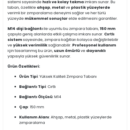
sistemi sayesinde
hızlı ve kolay takma
imkanı sunar. Bu
taban, özellikle
ahşap
,
metal
ve
plastik yüzeylerde
verimli bir zımparalama deneyimi sağlar ve her türlü
yüzeyde
mükemmel sonuçlar
elde edilmesini garantiler.
M14 dişi bağlantı
ile uyumlu bu zımpara tabanı,
150 mm
çapıyla geniş alanlarda etkili çalışma imkanı sunar.
Cırtlı
sistem
sayesinde, zımpara kağıtları kolayca değiştirilebilir
ve
yüksek verimlilik
sağlanabilir.
Profesyonel kullanım
için tasarlanmış bu ürün,
uzun ömürlü
ve
dayanıklı
yapısıyla yüksek güvenilirlik sunar.
Ürün Özellikleri:
Ürün Tipi
: Yüksek Kaliteli Zımpara Tabanı
Bağlantı Tipi
: Cırtlı
Bağlantı Ölçüsü
: M14
Çap
: 150 mm
Kullanım Alanı
: Ahşap, metal, plastik yüzeylerde
zımparalama