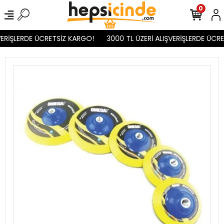
0
ERİŞLERDE ÜCRETSİZ KARGO!
3000 TL ÜZERİ ALIŞVERİŞLERDE ÜCRE