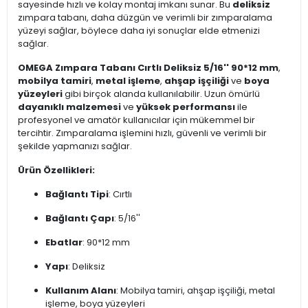
sayesinde hızlı ve kolay montaj imkanı sunar. Bu
deliksiz
zımpara tabanı, daha düzgün ve verimli bir zımparalama
yüzeyi sağlar, böylece daha iyi sonuçlar elde etmenizi
sağlar.
OMEGA Zımpara Tabanı Cırtlı Deliksiz 5/16'' 90*12 mm
,
mobilya tamiri
,
metal işleme
,
ahşap işçiliği
ve
boya
yüzeyleri
gibi birçok alanda kullanılabilir. Uzun ömürlü
dayanıklı malzemesi
ve
yüksek performansı
ile
profesyonel ve amatör kullanıcılar için mükemmel bir
tercihtir. Zımparalama işlemini hızlı, güvenli ve verimli bir
şekilde yapmanızı sağlar.
Ürün Özellikleri:
Bağlantı Tipi
: Cırtlı
Bağlantı Çapı
: 5/16''
Ebatlar
: 90*12 mm
Yapı
: Deliksiz
Kullanım Alanı
: Mobilya tamiri, ahşap işçiliği, metal
işleme, boya yüzeyleri