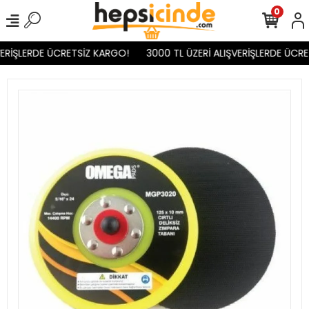
0
ERİŞLERDE ÜCRETSİZ KARGO!
3000 TL ÜZERİ ALIŞVERİŞLERDE ÜCRE