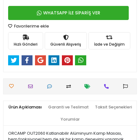
WHATSAPP İLE SİPARİŞ VER
Favorilerime ekle
Hızlı Gönderi
Güvenli Alışveriş
İade ve Değişim
Ürün Açıklaması
Garanti ve Teslimat
Taksit Seçenekleri
Yorumlar
ORCAMP OUT2060 Katlanabilir Alüminyum Kamp Masası,
hem fonksiyonel hem de şık bir kamp deneyimi yaşamak