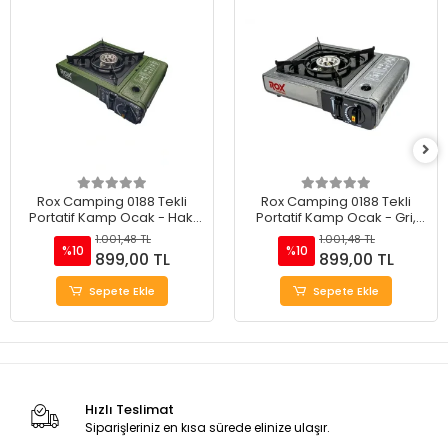
Rox Camping 0188 Tekli
Rox Camping 0188 Tekli
Portatif Kamp Ocak - Haki
Portatif Kamp Ocak - Gri,
Yeşil, Rüzgarlıklı, Ekstra Gaz
Rüzgarlıklı, Ekstra Gaz Girişli
1.001,48 TL
1.001,48 TL
Girişli
%10
%10
899,00 TL
899,00 TL
Sepete Ekle
Sepete Ekle
Hızlı Teslimat
Siparişleriniz en kısa sürede elinize ulaşır.