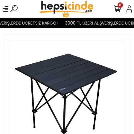
0
VERİŞLERDE ÜCRETSİZ KARGO!
3000 TL ÜZERİ ALIŞVERİŞLERDE ÜCR