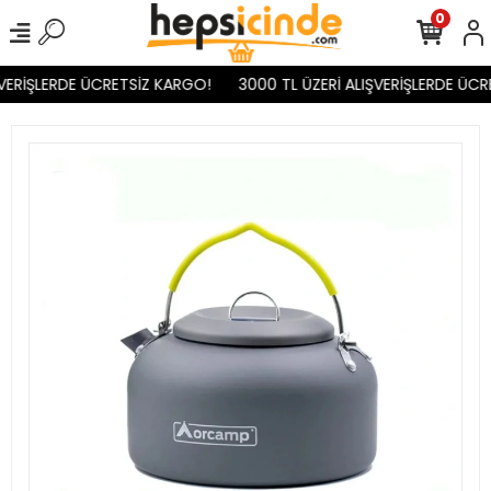
0
VERİŞLERDE ÜCRETSİZ KARGO!
3000 TL ÜZERİ ALIŞVERİŞLERDE ÜCR