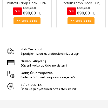
Portatif Kamp Ocak - Haki
Portatif Kamp Ocak - Gri,
Yeşil, Rüzgarlıklı, Ekstra Gaz
Rüzgarlıklı, Ekstra Gaz Girişli
1.001,48 TL
1.001,48 TL
Girişli
%10
%10
899,00 TL
899,00 TL
Sepete Ekle
Sepete Ekle
Hızlı Teslimat
Siparişleriniz en kısa sürede elinize ulaşır.
Güvenli Alışveriş
Güvenli ve kolay ödeme sistemi
Geniş Ürün Yelpazesi
Binlerce ürün ve kampanya seçeneği
7 / 24 DESTEK
Öneri ve şikayetlerinizi bize iletebilirsiniz.