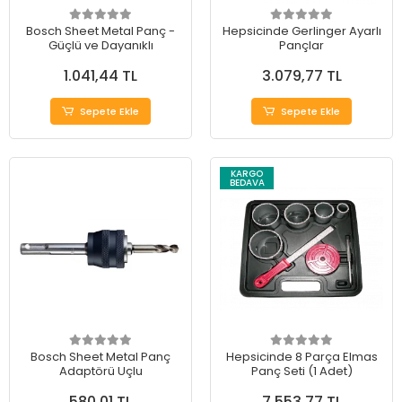
Bosch Sheet Metal Panç -
Hepsicinde Gerlinger Ayarlı
Güçlü ve Dayanıklı
Pançlar
1.041,44 TL
3.079,77 TL
Sepete Ekle
Sepete Ekle
KARGO
BEDAVA
Bosch Sheet Metal Panç
Hepsicinde 8 Parça Elmas
Adaptörü Uçlu
Panç Seti (1 Adet)
580,01 TL
7.553,77 TL