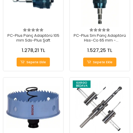
PC-Plus Panç Adaptörü 105
PC-Plus Sm Panç Adaptörü
mm Sds-Plus Şaft
Hss-Co 65 mm -
Profesyonel Kullanım İçin
1.278,21 TL
1.527,25 TL
İdeal Çözüm
Sepete Ekle
Sepete Ekle
KARGO
BEDAVA