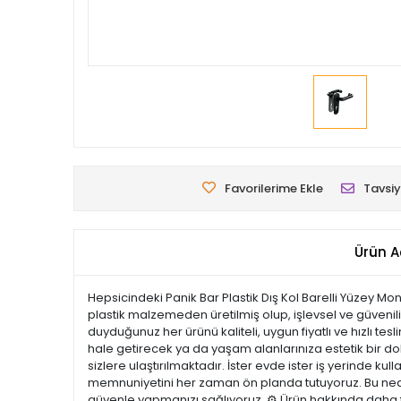
Favorilerime Ekle
Tavsiy
Ürün A
Hepsicindeki Panik Bar Plastik Dış Kol Barelli Yüzey Mon
plastik malzemeden üretilmiş olup, işlevsel ve güvenili
duyduğunuz her ürünü kaliteli, uygun fiyatlı ve hızlı te
hale getirecek ya da yaşam alanlarınıza estetik bir doku
sizlere ulaştırılmaktadır. İster evde ister iş yerinde ku
memnuniyetini her zaman ön planda tutuyoruz. Bu nedenl
güvenle yapmanızı sağlıyoruz. ⚙️ Ürün hakkında daha fa