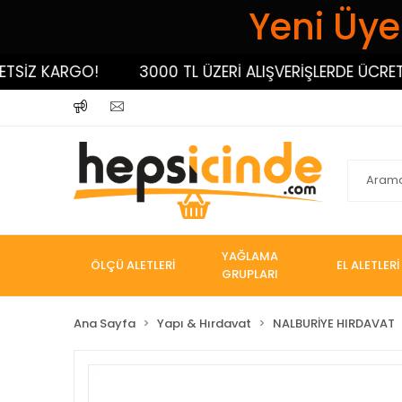
Yeni Üyel
İZ KARGO!
3000 TL ÜZERİ ALIŞVERİŞLERDE ÜCRETSİZ
YAĞLAMA
ÖLÇÜ ALETLERİ
EL ALETLERİ
GRUPLARI
Ana Sayfa
Yapı & Hırdavat
NALBURİYE HIRDAVAT