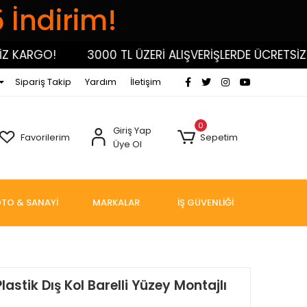
5 İndirim!
KARGO!
3000 TL ÜZERİ ALIŞVERİŞLERDE ÜCRETSİZ KA
Sipariş Takip
Yardım
İletişim
0
Giriş Yap
Favorilerim
Sepetim
Üye Ol
TO & SANAYİ
MARKALAR
İŞ GÜVENLİĞİ
astik Dış Kol Barelli Yüzey Montajlı