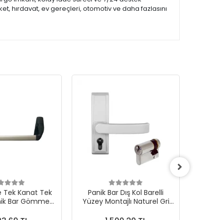
et, hırdavat, ev gereçleri, otomotiv ve daha fazlasını
e Tek Kanat Tek
Panik Bar Dış Kol Barelli
Panik 
nik Bar Gömme
Yüzey Montajlı Naturel Gri
Yüzey
ri Siyah Boyalı
Boyalı
nik Bar