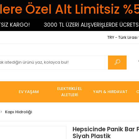
ere Özel Alt Limitsiz %
 KARGO!
3000 TL ÜZERİ ALIŞVERİŞLERDE ÜCRETSİZ 
TRY - Türk Lirası
ELEKTRİKLİ EL
EV YAŞAM
YAPI & HIRDAVAT
O
ALETLERİ
Kapı Hidroliği
Hepsicinde Panik Bar Pl
Siyah Plastik