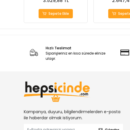
3.529,88 TL
2.647,4
Sepete Ekle
Sepete
Hızlı Teslimat
Siparişleriniz en kısa sürede elinize
ulaşır.
Kampanya, duyuru, bilgilendirmelerden e-posta
ile haberdar olmak istiyorum.
Gönder