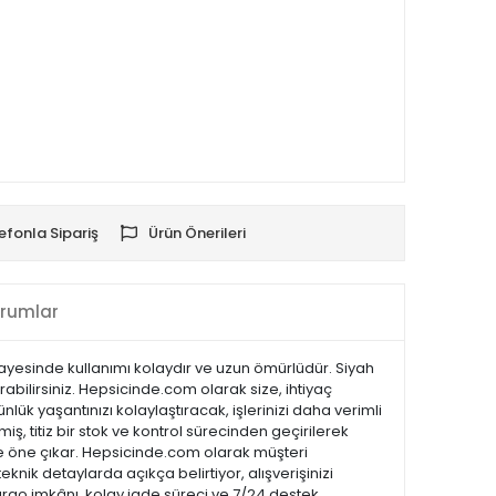
efonla Sipariş
Ürün Önerileri
rumlar
ı sayesinde kullanımı kolaydır ve uzun ömürlüdür. Siyah
abilirsiniz. Hepsicinde.com olarak size, ihtiyaç
lük yaşantınızı kolaylaştıracak, işlerinizi daha verimli
ş, titiz bir stok ve kontrol sürecinden geçirilerek
ı ile öne çıkar. Hepsicinde.com olarak müşteri
ik detaylarda açıkça belirtiyor, alışverişinizi
kargo imkânı, kolay iade süreci ve 7/24 destek