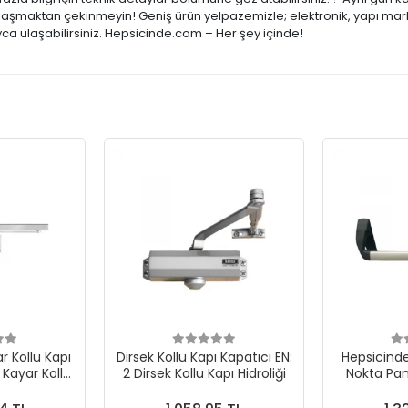
 ulaşmaktan çekinmeyin! Geniş ürün yelpazemizle; elektronik, yapı mark
ca ulaşabilirsiniz. Hepsicinde.com – Her şey içinde!
r Kollu Kapı
Dirsek Kollu Kapı Kapatıcı EN:
Hepsicind
 Kayar Kollu
2 Dirsek Kollu Kapı Hidroliği
Nokta Pa
oliği
Montajlı G
Pa