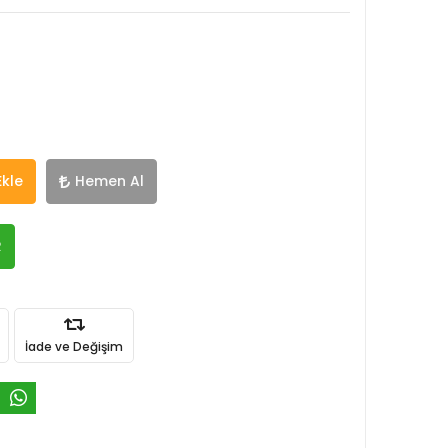
Ekle
Hemen Al
R
İade ve Değişim