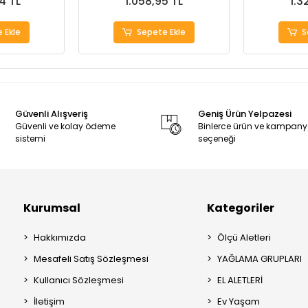
4 TL
1.058,95 TL
1.3
 Ekle
Sepete Ekle
S
Güvenli Alışveriş
Geniş Ürün Yelpazesi
Güvenli ve kolay ödeme
Binlerce ürün ve kampan
sistemi
seçeneği
Kurumsal
Kategoriler
Hakkımızda
Ölçü Aletleri
Mesafeli Satış Sözleşmesi
YAĞLAMA GRUPLARI
Kullanıcı Sözleşmesi
EL ALETLERİ
İletişim
Ev Yaşam