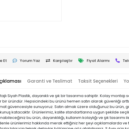
e Et
Yorum Yaz
Karşılaştır
Fiyat Alarmı
Tel
çıklaması
Garanti ve Teslimat
Taksit Seçenekleri
Yo
tajlı Siyah Plastik, dayanıklı ve şık bir tasarıma sahiptir. Kolay montaj
r bir üründür. Hepsicindeki bu ürünü hemen satın alarak güvenliği arttır
slimat güvencesiyle sunuyoruz. Satın almak üzere olduğunuz bu ürün, gün
nuş katacaktır. Ürünlerimiz, kalite standartlarına uygun şekilde seçilmi
llanabileceğiniz bu ürün, dayanıklılığı, kullanım kolaylığı ve şık tasarım
e ürünlerimiz hakkında merak ettiğiniz her şeyi açıklamalarda ve tekn
zla bilgi için teknik detaylar bölümüne göz atabilirsiniz. ? Aynı gün 