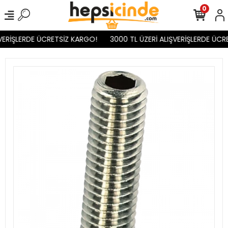
0
VERİŞLERDE ÜCRETSİZ KARGO!
3000 TL ÜZERİ ALIŞVERİŞLERDE ÜCR