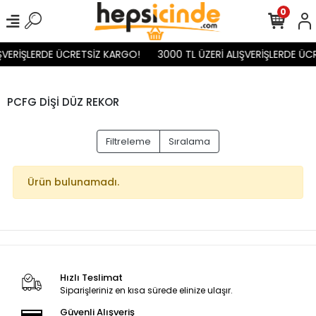
0
ŞVERİŞLERDE ÜCRETSİZ KARGO!
3000 TL ÜZERİ ALIŞVERİŞLERDE ÜC
PCFG DİŞİ DÜZ REKOR
Filtreleme
Sıralama
Ürün bulunamadı.
Hızlı Teslimat
Siparişleriniz en kısa sürede elinize ulaşır.
Güvenli Alışveriş