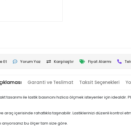
e Et
Yorum Yaz
Karşılaştır
Fiyat Alarmı
Tel
çıklaması
Garanti ve Teslimat
Taksit Seçenekleri
Yo
akt tasarımı ile lastik basıncını hızlıca ölçmek isteyenler için idealdi
araç içerisinde rahatlıkla taşınabilir. Lastiklerinizi düzenli kontrol etme
ı arıyorsanız bu ölçer tam size göre.