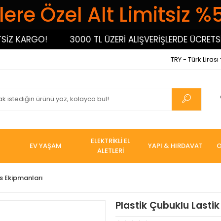
ere Özel Alt Limitsiz %
 KARGO!
3000 TL ÜZERİ ALIŞVERİŞLERDE ÜCRETSİZ 
TRY - Türk Lirası
ELEKTRİKLİ EL
EV YAŞAM
YAPI & HIRDAVAT
O
ALETLERİ
s Ekipmanları
Plastik Çubuklu Lastik