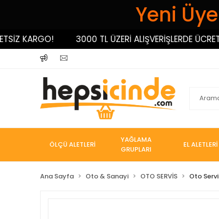
Yeni Üyel
İZ KARGO!
3000 TL ÜZERİ ALIŞVERİŞLERDE ÜCRETSİZ
YAĞLAMA
ÖLÇÜ ALETLERİ
EL ALETLERİ
GRUPLARI
Ana Sayfa
Oto & Sanayi
OTO SERVİS
Oto Servi