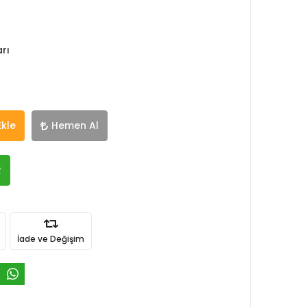
rı
Ekle
Hemen Al
R
İade ve Değişim