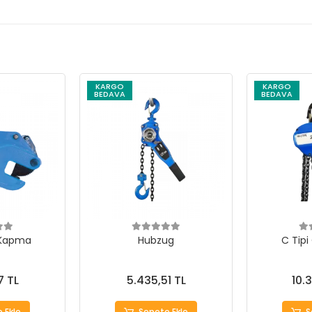
KARGO
KARGO
BEDAVA
BEDAVA
 Kapma
Hubzug
C Tipi
7 TL
5.435,51 TL
10.
 Ekle
Sepete Ekle
S