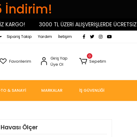
5 İndirim!
KARGO!
3000 TL ÜZERİ ALIŞVERİŞLERDE ÜCRETSİZ KA
Sipariş Takip
Yardım
İletişim
0
Giriş Yap
Favorilerim
Sepetim
Üye Ol
TO & SANAYİ
MARKALAR
İŞ GÜVENLİĞİ
 Havası Ölçer