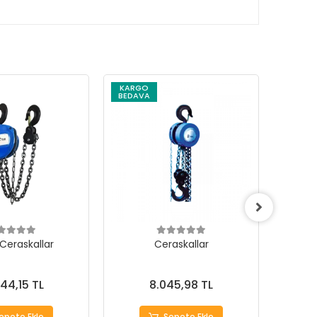
KARGO
KARG
BEDAVA
BEDAV
 Ceraskallar
Ceraskallar
344,15 TL
8.045,98 TL
epete Ekle
Sepete Ekle