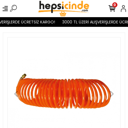
0
VERİŞLERDE ÜCRETSİZ KARGO!
3000 TL ÜZERİ ALIŞVERİŞLERDE ÜCR