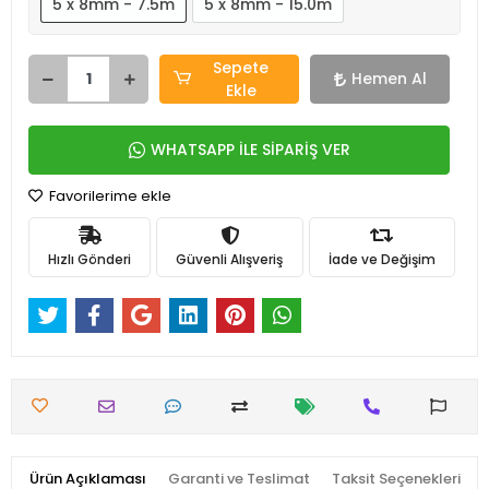
5 x 8mm - 7.5m
5 x 8mm - 15.0m
Sepete
Hemen Al
Ekle
WHATSAPP İLE SİPARİŞ VER
Favorilerime ekle
Hızlı Gönderi
Güvenli Alışveriş
İade ve Değişim
Ürün Açıklaması
Garanti ve Teslimat
Taksit Seçenekleri