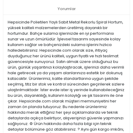
Yorumlar
Hepsicinde Polietilen Yaylı Sabit Metal Rekorlu Spiral Hortum,
yüksek kaliteli malzemelerden üretilmiş dayanıklı bir
hortumdur. Bahçe sulama işlerinizde en iyi performansı
sunar ve uzun ömürlüdür. İşlevsel tasarımı sayesinde kolay
kullanım sağlar ve bahçenizdeki sulama işlerini hızlıca
halledebilirsiniz. Hepsicinde.com olarak size, ihtiyaç
duyduğunuz her ürünü kaliteli, uygun fiyatlı ve hızlı teslimat
güvencesiyle sunuyoruz. Satın almak üzere olduğunuz bu
ürün, günlük yaşantınızı kolaylaştıracak, işlerinizi daha verimli
hale getirecek ya da yaşam alanlarınıza estetik bir dokunuş
katacaktır. Ürünlerimiz, kalite standartlarına uygun şekilde
seçilmiş, titiz bir stok ve kontrol sürecinden geçirilerek sizlere
ulaştırılmaktadır. İster evde ister iş yerinde kullanabileceğiniz
bu ürün, dayanıklılığı, kullanım kolaylığı ve şık tasarımı ile öne
çıkar. Hepsicinde.com olarak müşteri memnuniyetini her
zaman ön planda tutuyoruz. Bu nedenle ürünlerimiz
hakkında merak ettiğiniz her şeyi açıklamalarda ve teknik
detaylarda açıkça belirtiyor, alışverişinizi güvenle yapmanızı
sağlıyoruz. ⚙️ Ürün hakkında daha fazla bilgi için teknik
detaylar bölümüne göz atabilirsiniz. ? Aynı gün kargo imkânı,