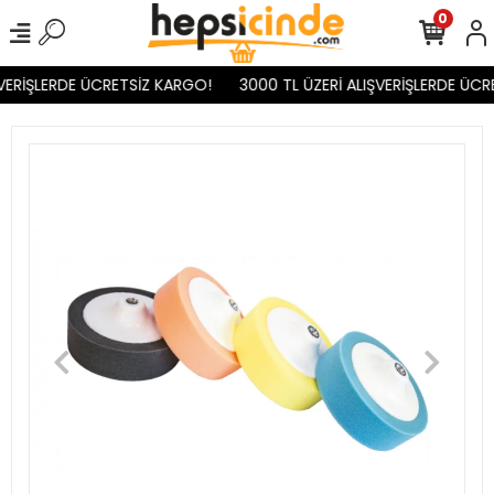
0
VERİŞLERDE ÜCRETSİZ KARGO!
3000 TL ÜZERİ ALIŞVERİŞLERDE ÜCR