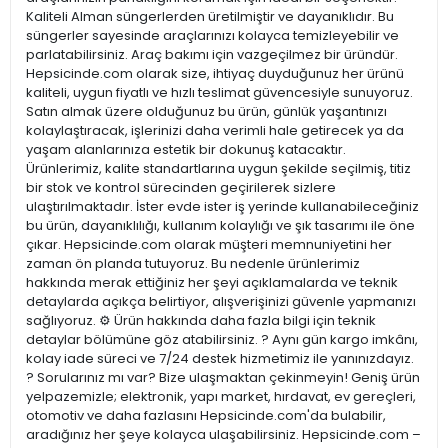
Kaliteli Alman süngerlerden üretilmiştir ve dayanıklıdır. Bu
süngerler sayesinde araçlarınızı kolayca temizleyebilir ve
parlatabilirsiniz. Araç bakımı için vazgeçilmez bir üründür.
Hepsicinde.com olarak size, ihtiyaç duyduğunuz her ürünü
kaliteli, uygun fiyatlı ve hızlı teslimat güvencesiyle sunuyoruz.
Satın almak üzere olduğunuz bu ürün, günlük yaşantınızı
kolaylaştıracak, işlerinizi daha verimli hale getirecek ya da
yaşam alanlarınıza estetik bir dokunuş katacaktır.
Ürünlerimiz, kalite standartlarına uygun şekilde seçilmiş, titiz
bir stok ve kontrol sürecinden geçirilerek sizlere
ulaştırılmaktadır. İster evde ister iş yerinde kullanabileceğiniz
bu ürün, dayanıklılığı, kullanım kolaylığı ve şık tasarımı ile öne
çıkar. Hepsicinde.com olarak müşteri memnuniyetini her
zaman ön planda tutuyoruz. Bu nedenle ürünlerimiz
hakkında merak ettiğiniz her şeyi açıklamalarda ve teknik
detaylarda açıkça belirtiyor, alışverişinizi güvenle yapmanızı
sağlıyoruz. ⚙️ Ürün hakkında daha fazla bilgi için teknik
detaylar bölümüne göz atabilirsiniz. ? Aynı gün kargo imkânı,
kolay iade süreci ve 7/24 destek hizmetimiz ile yanınızdayız.
? Sorularınız mı var? Bize ulaşmaktan çekinmeyin! Geniş ürün
yelpazemizle; elektronik, yapı market, hırdavat, ev gereçleri,
otomotiv ve daha fazlasını Hepsicinde.com'da bulabilir,
aradığınız her şeye kolayca ulaşabilirsiniz. Hepsicinde.com –